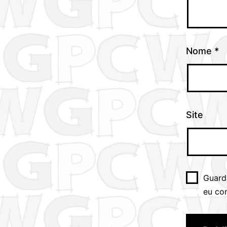
Nome
*
Site
Guard
eu co