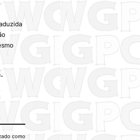
raduzida
ão
mesmo
r-
izado como