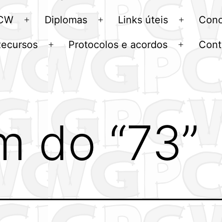
menu
 CW
Diplomas
Links úteis
Conc
Abrir
Abrir
Abrir
menu
menu
menu
Recursos
Protocolos e acordos
Cont
Abrir
Abrir
u
menu
menu
m do “73”