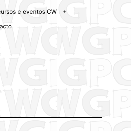
menu
ursos e eventos CW
Abrir
menu
acto