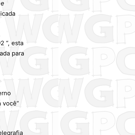
he
licada
2 “, esta
lada para
erno
a você”
legrafia