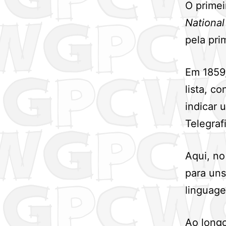
O primei
National
pela pri
Em 1859,
lista, c
indicar 
Telegrafi
Aqui, no
para uns
linguag
Ao longo