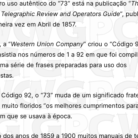
ro uso autêntico do “73” está na publicação “
T
 Telegraphic Review and Operators Guide
”, pub
meira vez em Abril de 1857.
 a “
Western Union Company
” criou o “Código 9
onsistia nos números de 1 a 92 em que foi compi
uma série de frases preparadas para uso dos
stas.
 Código 92, o “73” muda de um significado frat
 muito floridos “os melhores cumprimentos par
em que se usava à época.
 dos anos de 1859 a 1900 muitos manuais de te