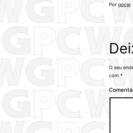
Por
gpcw
Dei
O seu ende
com
*
Comentá