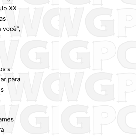
ulo XX
as
 você”,
os a
ar para
as
James
ra