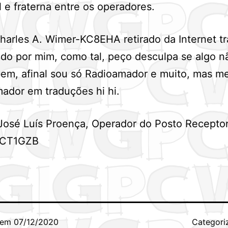
 e fraterna entre os operadores.
harles A. Wimer-KC8EHA retirado da Internet t
do por mim, como tal, peço desculpa se algo n
bem, afinal sou só Radioamador e muito, mas 
ador em traduções hi hi.
José Luís Proença, Operador do Posto Recepto
 CT1GZB
 em
07/12/2020
Categor