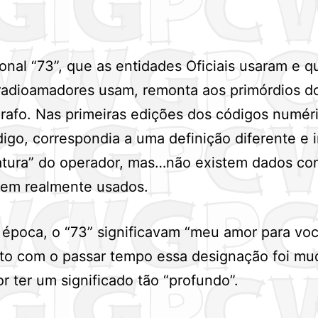
ional “73”, que as entidades Oficiais usaram e q
radioamadores usam, remonta aos primórdios do
rafo. Nas primeiras edições dos códigos numéri
igo, correspondia a uma definição diferente e 
atura” do operador, mas…não existem dados co
sem realmente usados.
época, o “73” significavam “meu amor para voc
nto com o passar tempo essa designação foi m
or ter um significado tão “profundo”.