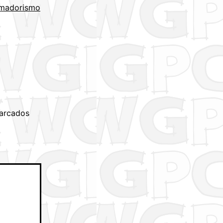
madorismo
arcados