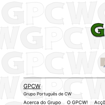
Saltar
para
o
conteúdo
GPCW
Grupo Português de CW
Acerca do Grupo
O GPCW!
Acçõ