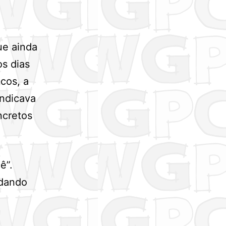
ue ainda
s dias
cos, a
indicava
ncretos
ê”.
udando