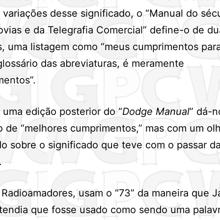
variações desse significado, o “Manual do séc
ovias e da Telegrafia Comercial” define-o de du
s, uma listagem como “meus cumprimentos para
lossário das abreviaturas, é meramente
mentos”.
uma edição posterior do “
Dodge Manual
” dá-n
o de “melhores cumprimentos,” mas com um olh
o sobre o significado que teve com o passar d
.
s Radioamadores, usam o “73” da maneira que 
etendia que fosse usado como sendo uma palav