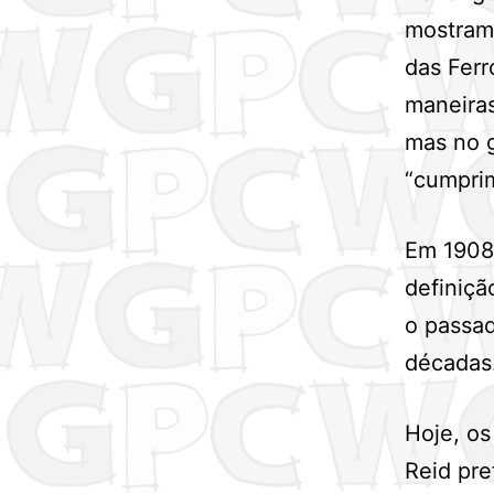
mostram 
das Ferr
maneira
mas no g
“cumpri
Em 1908 
definiçã
o passad
décadas
Hoje, o
Reid pr