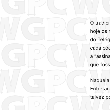
O tradic
hoje os 
do Telég
cada cód
a “assin
que fos
Naquela 
Entreta
talvez p