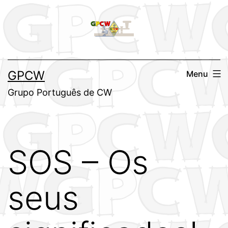
Saltar
para
o
conteúdo
GPCW
Menu
Grupo Português de CW
SOS – Os
seus