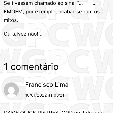
Se tivessem chamado ao sinal “…_ _ _…”
EMOEM, por exemplo, acabar-se-iam os
mitos.
Ou talvez não!…
1 comentário
Francisco Lima
10/01/2022 às 03:21
CAME QUICK DISTRES, CQD emitido pelo