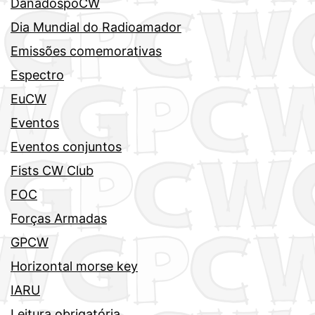
DanadospóCW
Dia Mundial do Radioamador
Emissões comemorativas
Espectro
EuCW
Eventos
Eventos conjuntos
Fists CW Club
FOC
Forças Armadas
GPCW
Horizontal morse key
IARU
Leitura obrigatória