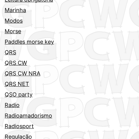
Marinha
Modos
Morse
Paddles morse key
QRS
QRS CW
QRS CW NRA
QRS NET
QSO party
Radio
Radioamadorismo
Radiosport
Regulação