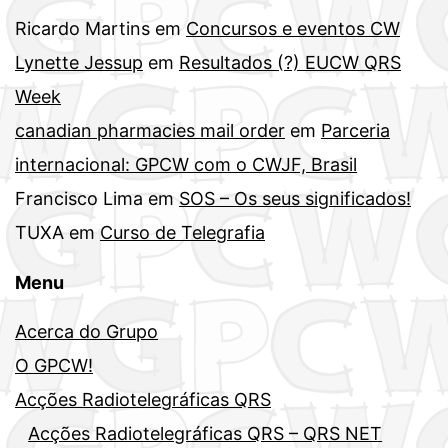
Ricardo Martins
em
Concursos e eventos CW
Lynette Jessup
em
Resultados (?) EUCW QRS
Week
canadian pharmacies mail order
em
Parceria
internacional: GPCW com o CWJF, Brasil
Francisco Lima
em
SOS – Os seus significados!
TUXA
em
Curso de Telegrafia
Menu
Acerca do Grupo
O GPCW!
Acções Radiotelegráficas QRS
Acções Radiotelegráficas QRS – QRS NET