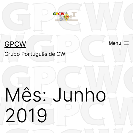
Saltar
para
o
conteúdo
GPCW
Menu
Grupo Português de CW
Mês:
Junho
2019