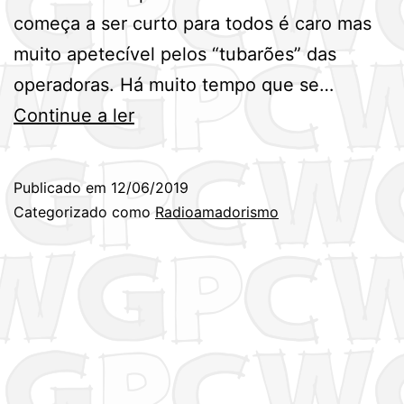
começa a ser curto para todos é caro mas
muito apetecível pelos “tubarões” das
operadoras. Há muito tempo que se…
Começou
Continue a ler
o
“assalto”
Publicado em
12/06/2019
às
Categorizado como
Radioamadorismo
apetecíveis
Bandas
de
Amador.