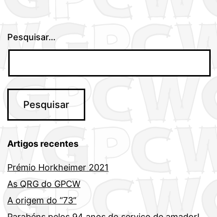
Pesquisar…
Artigos recentes
Prémio Horkheimer 2021
As QRG do GPCW
A origem do “73”
Parabéns pelos 94 anos do serviço de amador!