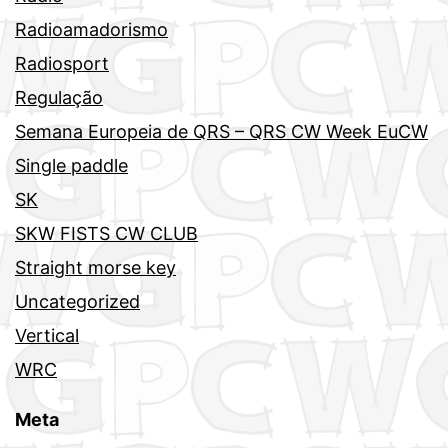
Radioamadorismo
Radiosport
Regulação
Semana Europeia de QRS – QRS CW Week EuCW
Single paddle
SK
SKW FISTS CW CLUB
Straight morse key
Uncategorized
Vertical
WRC
Meta