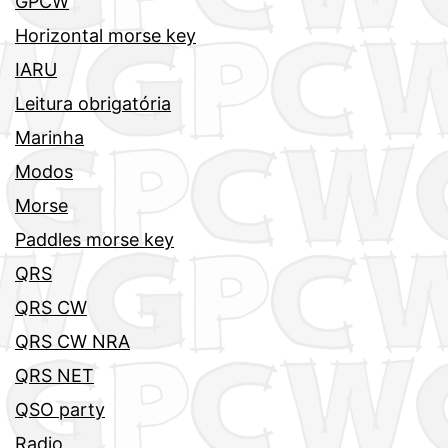
GPCW
Horizontal morse key
IARU
Leitura obrigatória
Marinha
Modos
Morse
Paddles morse key
QRS
QRS CW
QRS CW NRA
QRS NET
QSO party
Radio