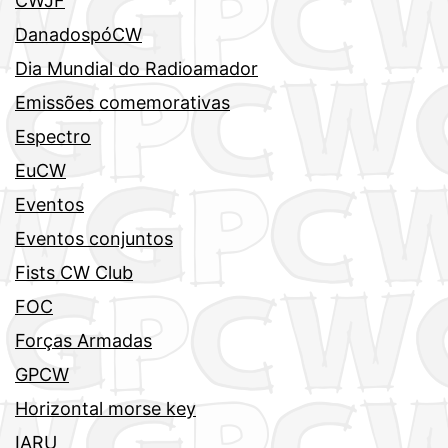
CWJF
DanadospóCW
Dia Mundial do Radioamador
Emissões comemorativas
Espectro
EuCW
Eventos
Eventos conjuntos
Fists CW Club
FOC
Forças Armadas
GPCW
Horizontal morse key
IARU