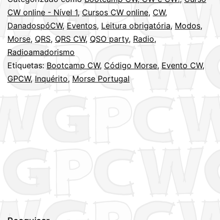
CW!
CW online - Nível 1
,
Cursos CW online
,
CW
,
DanadospóCW
,
Eventos
,
Leitura obrigatória
,
Modos
,
–
Morse
,
QRS
,
QRS CW
,
QSO party
,
Radio
,
Inquér
Radioamadorismo
Etiquetas:
Bootcamp CW
,
Código Morse
,
Evento CW
,
GPCW
,
Inquérito
,
Morse Portugal