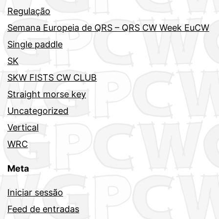
Regulação
Semana Europeia de QRS – QRS CW Week EuCW
Single paddle
SK
SKW FISTS CW CLUB
Straight morse key
Uncategorized
Vertical
WRC
Meta
Iniciar sessão
Feed de entradas