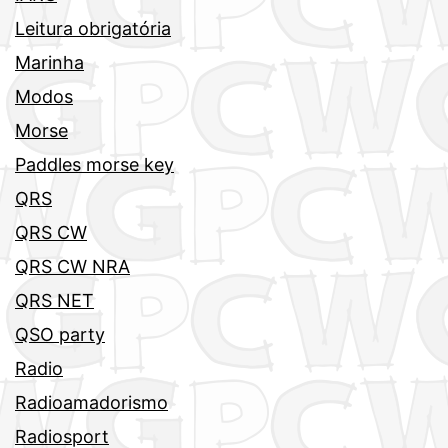
Leitura obrigatória
Marinha
Modos
Morse
Paddles morse key
QRS
QRS CW
QRS CW NRA
QRS NET
QSO party
Radio
Radioamadorismo
Radiosport