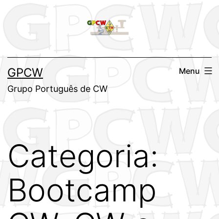
Saltar
para
o
conteúdo
GPCW
Menu
Grupo Português de CW
Categoria:
Bootcamp