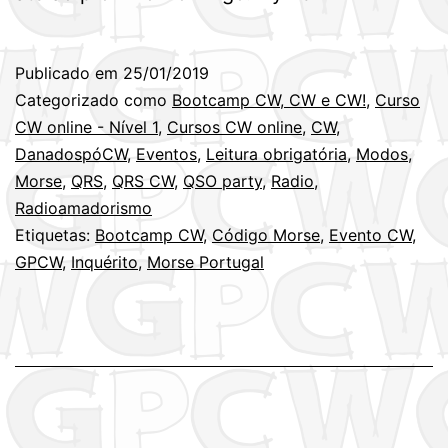
Publicado em
25/01/2019
Categorizado como
Bootcamp CW, CW e CW!
,
Curso
CW online - Nível 1
,
Cursos CW online
,
CW
,
DanadospóCW
,
Eventos
,
Leitura obrigatória
,
Modos
,
Morse
,
QRS
,
QRS CW
,
QSO party
,
Radio
,
Radioamadorismo
Etiquetas:
Bootcamp CW
,
Código Morse
,
Evento CW
,
GPCW
,
Inquérito
,
Morse Portugal