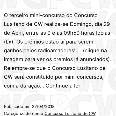
O terceiro mini-concurso do Concurso
Lusitano de CW realiza-se Domingo, dia 29
de Abril, entre as 9 e as 09h59 horas locias
(Lx). Os prémios estão aí para serem
ganhos pelos radioamadores!… (clique na
imagem para ver os prémios já anunciados).
Relembra-se que o Concurso Lusitano de
CW será constituído por mini-concursos,
4º
com a duração…
Continue a ler
Mini-
Concurso
Publicado em
27/04/2018
Lusitano
Categorizado como
Concurso Lusitano de CW
,