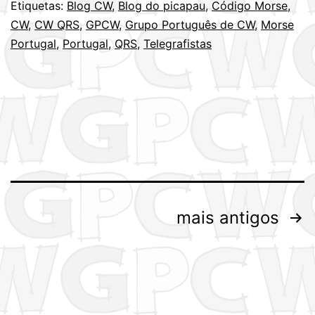
Etiquetas:
Blog CW
,
Blog do picapau
,
Código Morse
,
é
CW
,
CW QRS
,
GPCW
,
Grupo Português de CW
,
Morse
Quarta-
Portugal
,
Portugal
,
QRS
,
Telegrafistas
feira,
à
noite
–
21MAR201
Paginação
mais antigos
dos
conteúdos