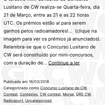
Lusitano de CW realiza-se Quarta-feira, dia
21 de Março, entre as 21 e as 22 horas
UTC. Os prémios estão aí para serem
ganhos pelos radioamadores!… (clique na
imagem para ver os prémios já anunciados).
Relembra-se que o Concurso Lusitano de
CW será constituído por mini-concursos,
3º
com a duração de…
Continue a ler
Mini-
Concurso
Publicado em
16/03/2018
Lusitano
Categorizado como
Concurso Lusitano de CW
,
de
Contest
,
Contestes
,
CW contest
,
Morse
,
QRS CW
,
Radiosport
,
Uncategorized
CW