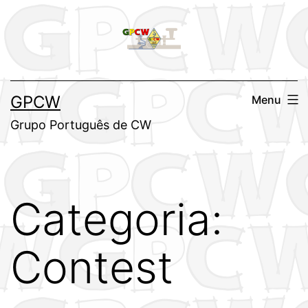
Saltar
para
o
conteúdo
GPCW
Menu
Grupo Português de CW
Categoria:
Contest