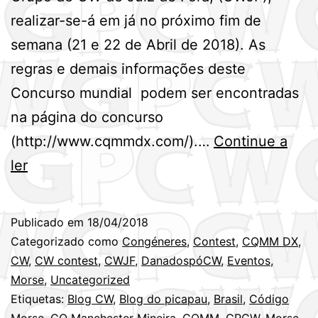
realizar-se-á em já no próximo fim de
semana (21 e 22 de Abril de 2018). As
regras e demais informações deste
Concurso mundial podem ser encontradas
na página do concurso
(http://www.cqmmdx.com/).…
Continue a
Próximo
ler
fim
de
Publicado em
18/04/2018
semana
Categorizado como
Congéneres
,
Contest
,
CQMM DX
,
(21/22ABR)
CW
,
CW contest
,
CWJF
,
DanadospóCW
,
Eventos
,
Morse
,
Uncategorized
–
Etiquetas:
Blog CW
,
Blog do picapau
,
Brasil
,
Código
CQMM