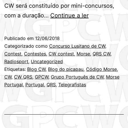
CW será constituído por mini-concursos,
6º
com a duração…
Continue a ler
Mini-
Concurso
Publicado em
12/06/2018
Lusitano
Categorizado como
Concurso Lusitano de CW
,
de
Contest
,
Contestes
,
CW contest
,
Morse
,
QRS CW
,
Radiosport
,
Uncategorized
CW
Etiquetas:
Blog CW
,
Blog do picapau
,
Código Morse
,
é
CW
,
CW QRS
,
GPCW
,
Grupo Português de CW
,
Morse
Domingo,
Portugal
,
Portugal
,
QRS
,
Telegrafistas
às
09h00
locais
(17JUN2018)