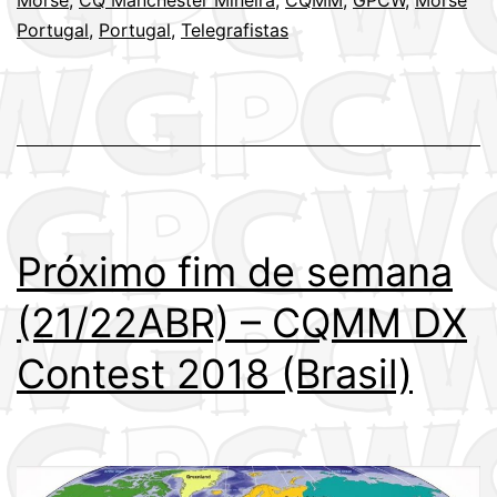
Morse
,
CQ Manchester Mineira
,
CQMM
,
GPCW
,
Morse
DX
Portugal
,
Portugal
,
Telegrafistas
Contest
2018
(Brasil)
Próximo fim de semana
(21/22ABR) – CQMM DX
Contest 2018 (Brasil)