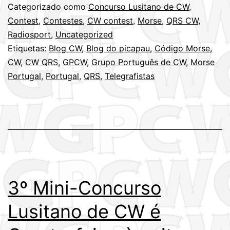
Lusitano
Categorizado como
Concurso Lusitano de CW
,
de
Contest
,
Contestes
,
CW contest
,
Morse
,
QRS CW
,
Radiosport
,
Uncategorized
CW
Etiquetas:
Blog CW
,
Blog do picapau
,
Código Morse
,
é
CW
,
CW QRS
,
GPCW
,
Grupo Português de CW
,
Morse
amanhã,
Portugal
,
Portugal
,
QRS
,
Telegrafistas
Quarta-
feira,
às
21h00z
(21MAR201
3º Mini-Concurso
Lusitano de CW é