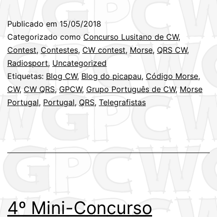
Mini-
Concurso
Publicado em
15/05/2018
Lusitano
Categorizado como
Concurso Lusitano de CW
,
de
Contest
,
Contestes
,
CW contest
,
Morse
,
QRS CW
,
Radiosport
,
Uncategorized
CW
Etiquetas:
Blog CW
,
Blog do picapau
,
Código Morse
,
é
CW
,
CW QRS
,
GPCW
,
Grupo Português de CW
,
Morse
Quarta-
Portugal
,
Portugal
,
QRS
,
Telegrafistas
feira,
à
noite
–
16MAI2018
4º Mini-Concurso