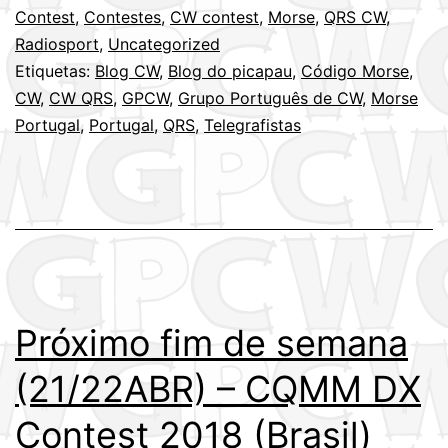
de
Contest
,
Contestes
,
CW contest
,
Morse
,
QRS CW
,
Radiosport
,
Uncategorized
CW
Etiquetas:
Blog CW
,
Blog do picapau
,
Código Morse
,
é
CW
,
CW QRS
,
GPCW
,
Grupo Português de CW
,
Morse
Domingo,
Portugal
,
Portugal
,
QRS
,
Telegrafistas
às
09h00
locais
(29ABR2018)
Próximo fim de semana
(21/22ABR) – CQMM DX
Contest 2018 (Brasil)