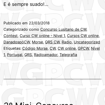
E é sempre suado!…
Publicado em
22/03/2018
Categorizado como
Concurso Lusitano de CW
,
Contest
,
Curso CW online - Nível 1
,
Cursos CW online
,
DanadospóCW
,
Morse
,
QRS CW
,
Radio
,
Uncategorized
Etiquetas:
Código Morse
,
CW
,
CW online
,
GPCW
,
Nível
1
,
Portugal
,
QRS
,
Radioamador
,
Telegrafia