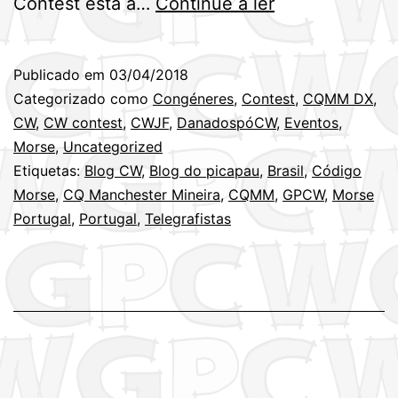
Informações
Contest está a…
Continue a ler
do
CQMM
Publicado em
03/04/2018
DX
Categorizado como
Congéneres
,
Contest
,
CQMM DX
,
Contest
CW
,
CW contest
,
CWJF
,
DanadospóCW
,
Eventos
,
Morse
,
Uncategorized
2018
Etiquetas:
Blog CW
,
Blog do picapau
,
Brasil
,
Código
(Brasil)
Morse
,
CQ Manchester Mineira
,
CQMM
,
GPCW
,
Morse
–
Portugal
,
Portugal
,
Telegrafistas
21
e
22
de
Abril