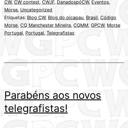
Contest
CW
,
CW contest
,
CWJF
,
DanadospóCW
,
Eventos
,
Morse
,
Uncategorized
2018
Etiquetas:
Blog CW
,
Blog do picapau
,
Brasil
,
Código
(Brasil)
Morse
,
CQ Manchester Mineira
,
CQMM
,
GPCW
,
Morse
–
Portugal
,
Portugal
,
Telegrafistas
21
e
22
de
Abril
Parabéns aos novos
telegrafistas!