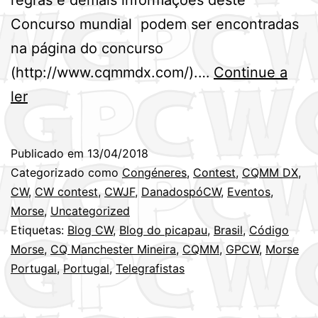
Concurso mundial podem ser encontradas
na página do concurso
(http://www.cqmmdx.com/).…
Continue a
Próximo
ler
fim
de
Publicado em
13/04/2018
semana
Categorizado como
Congéneres
,
Contest
,
CQMM DX
,
(21/22ABR)
CW
,
CW contest
,
CWJF
,
DanadospóCW
,
Eventos
,
Morse
,
Uncategorized
–
Etiquetas:
Blog CW
,
Blog do picapau
,
Brasil
,
Código
CQMM
Morse
,
CQ Manchester Mineira
,
CQMM
,
GPCW
,
Morse
DX
Portugal
,
Portugal
,
Telegrafistas
Contest
2018