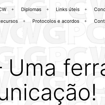
menu
 CW
Diplomas
Links úteis
Conc
Abrir
Abrir
Abrir
menu
menu
menu
Recursos
Protocolos e acordos
Cont
Abrir
Abrir
u
menu
menu
– Uma fer
unicação!