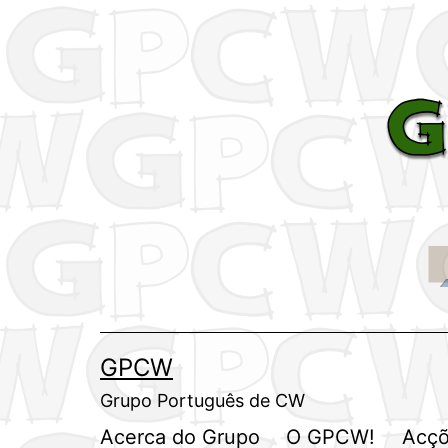
Saltar
para
o
conteúdo
GPCW
Grupo Português de CW
Acerca do Grupo
O GPCW!
Acçõ