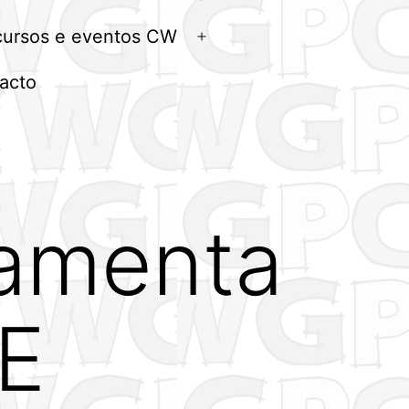
menu
ursos e eventos CW
Abrir
menu
acto
ramenta
 E