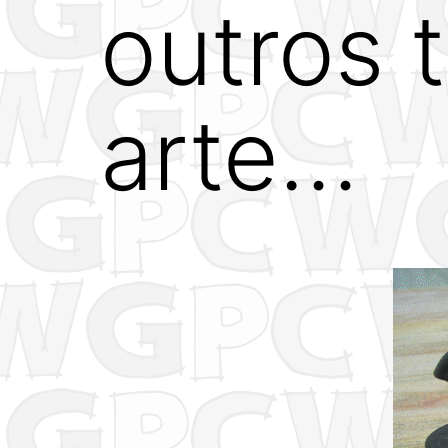
outros 
arte…