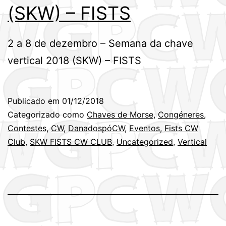
(SKW) – FISTS
2 a 8 de dezembro – Semana da chave
vertical 2018 (SKW) – FISTS
Publicado em
01/12/2018
Categorizado como
Chaves de Morse
,
Congéneres
,
Contestes
,
CW
,
DanadospóCW
,
Eventos
,
Fists CW
Club
,
SKW FISTS CW CLUB
,
Uncategorized
,
Vertical