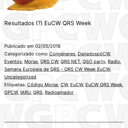
Resultados (?) EuCW QRS Week
Publicado em
02/05/2018
Categorizado como
Congéneres
,
DanadospóCW
,
Eventos
,
Morse
,
QRS CW
,
QRS NET
,
QSO party
,
Radio
,
Semana Europeia de QRS - QRS CW Week EuCW
,
Uncategorized
Etiquetas:
Código Morse
,
CW
,
EuCW
,
EuCW QRS Week
,
GPCW
,
IARU
,
QRS
,
Radioamador