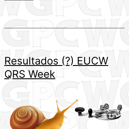
(FOC)
–
Um
desafio!
Resultados (?) EUCW
QRS Week