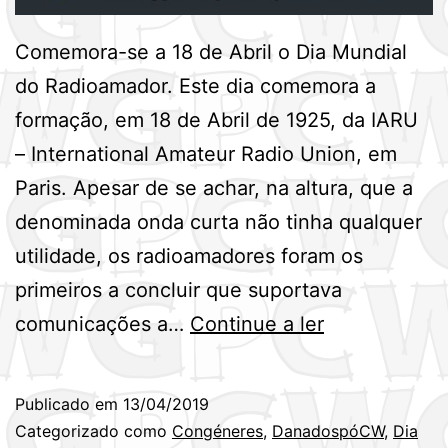
Comemora-se a 18 de Abril o Dia Mundial
do Radioamador. Este dia comemora a
formação, em 18 de Abril de 1925, da IARU
– International Amateur Radio Union, em
Paris. Apesar de se achar, na altura, que a
denominada onda curta não tinha qualquer
utilidade, os radioamadores foram os
primeiros a concluir que suportava
Dia
comunicações a…
Continue a ler
Mundial
do
Publicado em
13/04/2019
Radioamador
Categorizado como
Congéneres
,
DanadospóCW
,
Dia