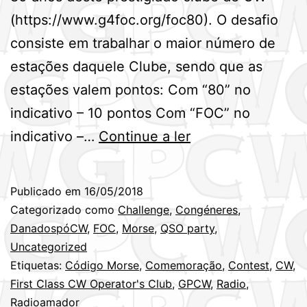
(https://www.g4foc.org/foc80). O desafio
consiste em trabalhar o maior número de
estações daquele Clube, sendo que as
estações valem pontos: Com “80” no
indicativo – 10 pontos Com “FOC” no
80º
indicativo –…
Continue a ler
Aniversário
do
Publicado em
16/05/2018
First
Categorizado como
Challenge
,
Congéneres
,
Class
DanadospóCW
,
FOC
,
Morse
,
QSO party
,
Uncategorized
CW
Etiquetas:
Código Morse
,
Comemoração
,
Contest
,
CW
,
Operator’s
First Class CW Operator's Club
,
GPCW
,
Radio
,
Club
Radioamador