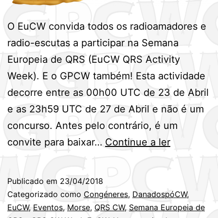
O EuCW convida todos os radioamadores e
radio-escutas a participar na Semana
Europeia de QRS (EuCW QRS Activity
Week). E o GPCW também! Esta actividade
decorre entre as 00h00 UTC de 23 de Abril
e as 23h59 UTC de 27 de Abril e não é um
concurso. Antes pelo contrário, é um
Semana
convite para baixar…
Continue a ler
Europeia
de
Publicado em
23/04/2018
QRS
Categorizado como
Congéneres
,
DanadospóCW
,
durante
EuCW
,
Eventos
,
Morse
,
QRS CW
,
Semana Europeia de