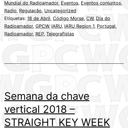
–
Mundial do Radioamador
,
Eventos
,
Eventos conjuntos
,
Radio
,
Regulação
,
Uncategorized
18
Etiquetas:
18 de Abril
,
Código Morse
,
CW
,
Dia do
de
Radioamador
,
GPCW
,
IARU
,
IARU Region 1
,
Portugal
,
Abril
Radioamador
,
REP
,
Telegrafistas
Semana da chave
vertical 2018 –
STRAIGHT KEY WEEK