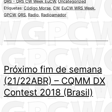
QRS - QRS CW Week EuCW
,
Uncategorized
toda
Etiquetas:
Código Morse
,
CW
,
EuCW WRS Week
,
a
GPCW
,
QRS
,
Radio
,
Radioamador
semana:
E
à
Terça
também!…
Próximo fim de semana
(21/22ABR) – CQMM DX
Contest 2018 (Brasil)