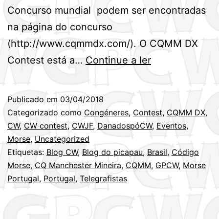
Concurso mundial podem ser encontradas
na página do concurso
(http://www.cqmmdx.com/). O CQMM DX
Informações
Contest está a…
Continue a ler
do
CQMM
Publicado em
03/04/2018
DX
Categorizado como
Congéneres
,
Contest
,
CQMM DX
,
Contest
CW
,
CW contest
,
CWJF
,
DanadospóCW
,
Eventos
,
Morse
,
Uncategorized
2018
Etiquetas:
Blog CW
,
Blog do picapau
,
Brasil
,
Código
(Brasil)
Morse
,
CQ Manchester Mineira
,
CQMM
,
GPCW
,
Morse
–
Portugal
,
Portugal
,
Telegrafistas
21
e