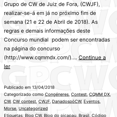
Grupo de CW de Juiz de Fora, (CWJF),
realizar-se-á em já no próximo fim de
semana (21 e 22 de Abril de 2018). As
regras e demais informações deste
Concurso mundial podem ser encontradas
na página do concurso
(http://www.cqmmdx.com/).…
Continue a
Próximo
ler
fim
de
Publicado em
13/04/2018
semana
Categorizado como
Congéneres
,
Contest
,
CQMM DX
,
(21/22ABR)
CW
,
CW contest
,
CWJF
,
DanadospóCW
,
Eventos
,
Morse
,
Uncategorized
–
Etiquetas:
Blog CW
,
Blog do picapau
,
Brasil
,
Código