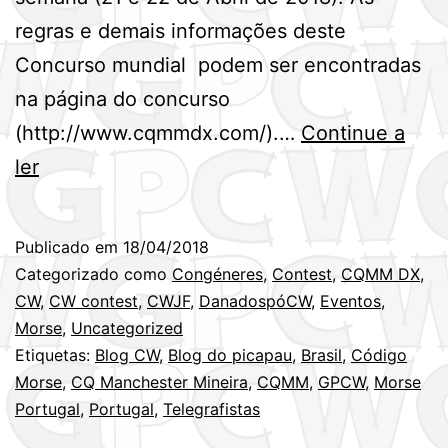
regras e demais informações deste
Concurso mundial podem ser encontradas
na página do concurso
(http://www.cqmmdx.com/).…
Continue a
Próximo
ler
fim
de
Publicado em
18/04/2018
semana
Categorizado como
Congéneres
,
Contest
,
CQMM DX
,
(21/22ABR)
CW
,
CW contest
,
CWJF
,
DanadospóCW
,
Eventos
,
Morse
,
Uncategorized
–
Etiquetas:
Blog CW
,
Blog do picapau
,
Brasil
,
Código
CQMM
Morse
,
CQ Manchester Mineira
,
CQMM
,
GPCW
,
Morse
DX
Portugal
,
Portugal
,
Telegrafistas
Contest