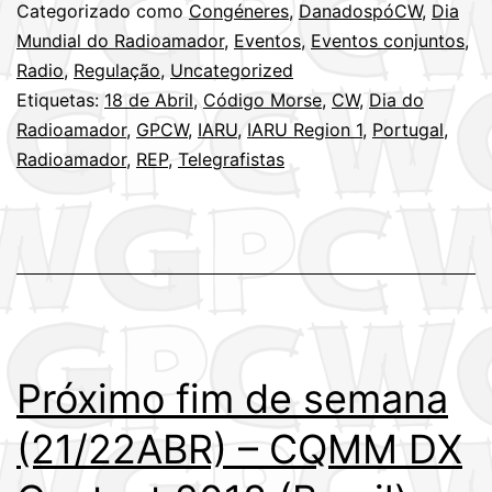
Radioamador
Categorizado como
Congéneres
,
DanadospóCW
,
Dia
–
Mundial do Radioamador
,
Eventos
,
Eventos conjuntos
,
Radio
,
Regulação
,
Uncategorized
18
Etiquetas:
18 de Abril
,
Código Morse
,
CW
,
Dia do
de
Radioamador
,
GPCW
,
IARU
,
IARU Region 1
,
Portugal
,
Abril
Radioamador
,
REP
,
Telegrafistas
Próximo fim de semana
(21/22ABR) – CQMM DX