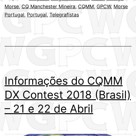
CQMM
Morse
,
CQ Manchester Mineira
,
CQMM
,
GPCW
,
Morse
DX
Portugal
,
Portugal
,
Telegrafistas
Contest
2018
(Brasil)
Informações do CQMM
DX Contest 2018 (Brasil)
– 21 e 22 de Abril