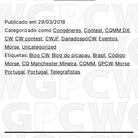
do
CQMM
Publicado em
29/03/2018
DX
Categorizado como
Congéneres
,
Contest
,
CQMM DX
,
Contest
CW
,
CW contest
,
CWJF
,
DanadospóCW
,
Eventos
,
Morse
,
Uncategorized
2018
Etiquetas:
Blog CW
,
Blog do picapau
,
Brasil
,
Código
(Brasil)
Morse
,
CQ Manchester Mineira
,
CQMM
,
GPCW
,
Morse
–
Portugal
,
Portugal
,
Telegrafistas
21
e
22
de
Abril