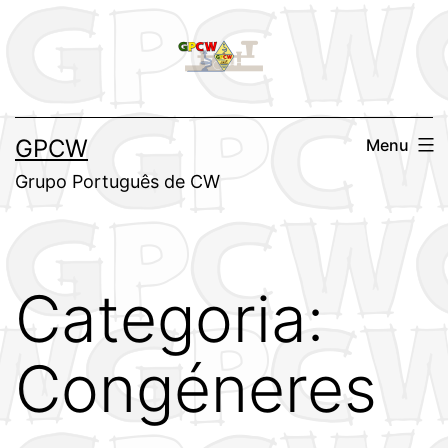
Saltar
para
o
conteúdo
GPCW
Menu
Grupo Português de CW
Categoria:
Congéneres