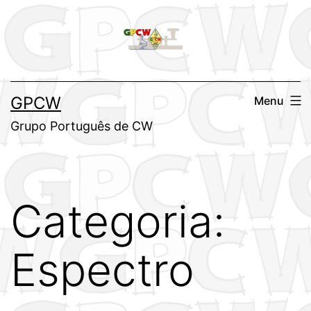
Saltar
para
o
conteúdo
GPCW
Menu
Grupo Português de CW
Categoria:
Espectro