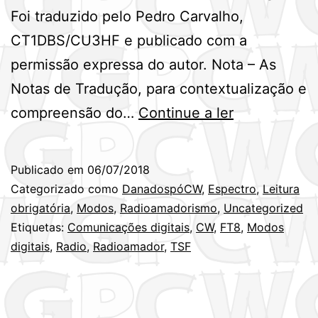
Foi traduzido pelo Pedro Carvalho,
CT1DBS/CU3HF e publicado com a
permissão expressa do autor. Nota – As
Notas de Tradução, para contextualização e
O
compreensão do…
Continue a ler
Joe
Taylor,
Publicado em
06/07/2018
K1JT,
Categorizado como
DanadospóCW
,
Espectro
,
Leitura
destruiu,
obrigatória
,
Modos
,
Radioamadorismo
,
Uncategorized
Etiquetas:
Comunicações digitais
,
CW
,
FT8
,
Modos
o
digitais
,
Radio
,
Radioamador
,
TSF
radioamador