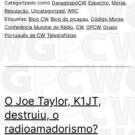
Categorizado como
DanadospóCW
,
Espectro
,
Morse
,
Regulação
,
Uncategorized
,
WRC
Etiquetas:
Blog CW
,
Blog do picapau
,
Código Morse
,
Conferência Mundial de Rádio
,
CW
,
GPCW
,
Grupo
Português de CW
,
Telegrafistas
O Joe Taylor, K1JT,
destruiu, o
radioamadorismo?