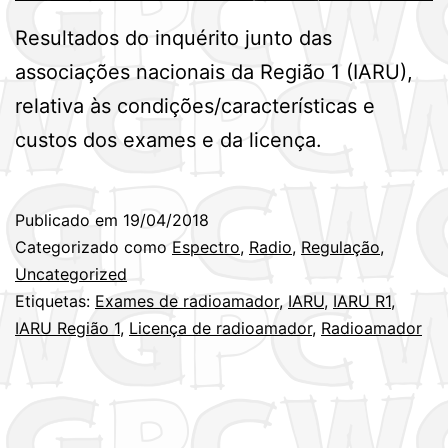
Resultados do inquérito junto das
associações nacionais da Região 1 (IARU),
relativa às condições/características e
custos dos exames e da licença.
Publicado em
19/04/2018
Categorizado como
Espectro
,
Radio
,
Regulação
,
Uncategorized
Etiquetas:
Exames de radioamador
,
IARU
,
IARU R1
,
IARU Região 1
,
Licença de radioamador
,
Radioamador