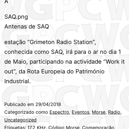
A
SAQ.png
Antenas de SAQ
estação “Grimeton Radio Station”,
conhecida como SAQ, irá para o ar no dia 1
de Maio, participando na actividade “Work it
out”, da Rota Europeia do Património
Industrial.
Publicado em
29/04/2018
Categorizado como
Espectro
,
Eventos
,
Morse
,
Radio
,
Uncategorized
Etiquetas:
17.2 KHz
,
Código Morse
,
Comemoração
,