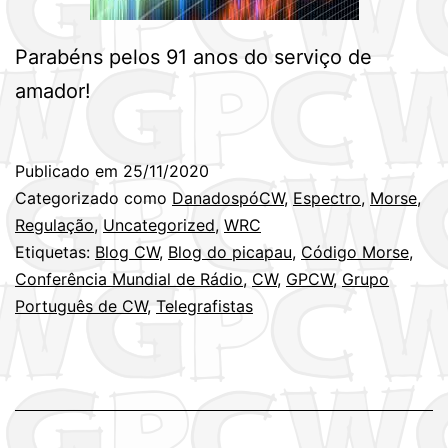
Parabéns pelos 91 anos do serviço de
amador!
Publicado em
25/11/2020
Categorizado como
DanadospóCW
,
Espectro
,
Morse
,
Regulação
,
Uncategorized
,
WRC
Etiquetas:
Blog CW
,
Blog do picapau
,
Código Morse
,
Conferência Mundial de Rádio
,
CW
,
GPCW
,
Grupo
Português de CW
,
Telegrafistas