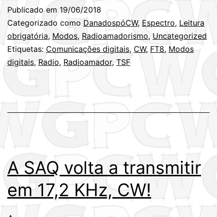
Taylor
Publicado em
19/06/2018
K1JT,
Categorizado como
DanadospóCW
,
Espectro
,
Leitura
destru
obrigatória
,
Modos
,
Radioamadorismo
,
Uncategorized
Etiquetas:
Comunicações digitais
,
CW
,
FT8
,
Modos
o
digitais
,
Radio
,
Radioamador
,
TSF
radio
A SAQ volta a transmitir
em 17,2 KHz, CW!