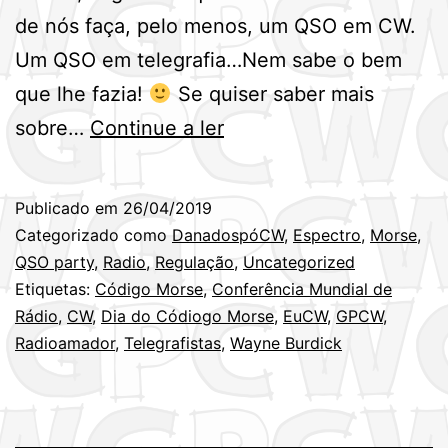
de nós faça, pelo menos, um QSO em CW.
Um QSO em telegrafia…Nem sabe o bem
que lhe fazia!
Se quiser saber mais
Dia
sobre…
Continue a ler
Mundial
do
Publicado em
26/04/2019
Código
Categorizado como
DanadospóCW
,
Espectro
,
Morse
,
Morse
QSO party
,
Radio
,
Regulação
,
Uncategorized
Etiquetas:
Código Morse
,
Conferência Mundial de
–
Rádio
,
CW
,
Dia do Códiogo Morse
,
EuCW
,
GPCW
,
27
Radioamador
,
Telegrafistas
,
Wayne Burdick
de
Abril