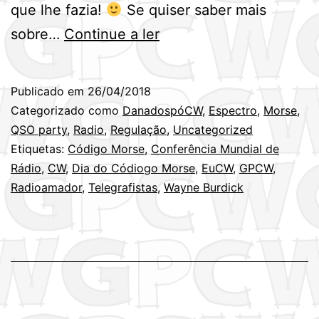
que lhe fazia!
Se quiser saber mais
Dia
sobre…
Continue a ler
Mundial
do
Publicado em
26/04/2018
Código
Categorizado como
DanadospóCW
,
Espectro
,
Morse
,
Morse
QSO party
,
Radio
,
Regulação
,
Uncategorized
Etiquetas:
Código Morse
,
Conferência Mundial de
–
Rádio
,
CW
,
Dia do Códiogo Morse
,
EuCW
,
GPCW
,
27
Radioamador
,
Telegrafistas
,
Wayne Burdick
de
Abril