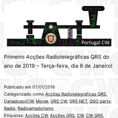
Primeiro Acções Radiotelegráficas QRS do
ano de 2019 – Terça-feira, dia 8 de Janeiro!
Publicado em
07/01/2019
Categorizado como
Acções Radiotelegráficas QRS
,
DanadospóCW
,
Morse
,
QRS CW
,
QRS NET
,
QSO party
,
Radio
,
Radioamadorismo
Etiquetas:
Acções CW
,
Acções QRS
,
CW
,
CW QRS
,