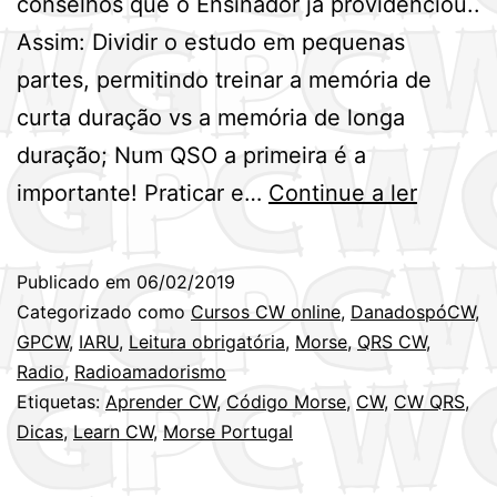
conselhos que o Ensinador já providenciou..
Assim: Dividir o estudo em pequenas
partes, permitindo treinar a memória de
curta duração vs a memória de longa
duração; Num QSO a primeira é a
Dicas
importante! Praticar e…
Continue a ler
para
ajudar
Publicado em
06/02/2019
na
Categorizado como
Cursos CW online
,
DanadospóCW
,
aprend
GPCW
,
IARU
,
Leitura obrigatória
,
Morse
,
QRS CW
,
Radio
,
Radioamadorismo
de
Etiquetas:
Aprender CW
,
Código Morse
,
CW
,
CW QRS
,
CW!
Dicas
,
Learn CW
,
Morse Portugal