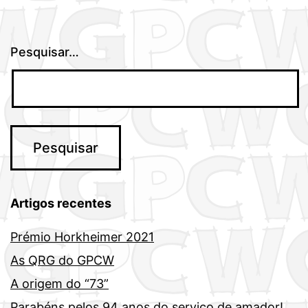
Pesquisar…
Artigos recentes
Prémio Horkheimer 2021
As QRG do GPCW
A origem do “73”
Parabéns pelos 94 anos do serviço de amador!