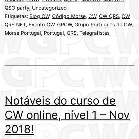
QSO party
,
Uncategorized
Etiquetas:
Blog CW
,
Código Morse
,
CW
,
CW QRS
,
CW
QRS NET
,
Evento CW
,
GPCW
,
Grupo Português de CW
,
Morse Portugal
,
Portugal
,
QRS
,
Telegrafistas
Notáveis do curso de
CW online, nível 1 – Nov
2018!