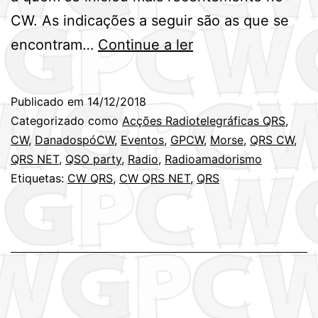
CW. As indicações a seguir são as que se
Último
encontram…
Continue a ler
Acções
Radiotelegráficas
Publicado em
14/12/2018
QRS
Categorizado como
Acções Radiotelegráficas QRS
,
do
CW
,
DanadospóCW
,
Eventos
,
GPCW
,
Morse
,
QRS CW
,
QRS NET
,
QSO party
,
Radio
,
Radioamadorismo
ano
Etiquetas:
CW QRS
,
CW QRS NET
,
QRS
de
2018
!
Terça-
feira,
dia