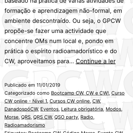
baseado na prática de várias atividades de
formação e aprendizagem não-formal, em
ambiente descontraído. Ou seja, o GPCW
propõe-se fazer uma actividade que
concentre OMs num local e, pondo em
prática o espírito radioamadorístico e do
Bootc
CW, aproveitamos para…
Continue a ler
CW,
CW
Publicado em
11/01/2019
e
Categorizado como
Bootcamp CW, CW e CW!
,
Curso
CW!
CW online - Nível 1
,
Cursos CW online
,
CW
,
DanadospóCW
,
Eventos
,
Leitura obrigatória
,
Modos
,
–
Morse
,
QRS
,
QRS CW
,
QSO party
,
Radio
,
Inquér
Radioamadorismo
Etiquetas:
Bootcamp CW
,
Código Morse
,
Evento CW
,