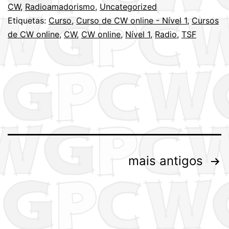
CW
,
Radioamadorismo
,
Uncategorized
online,
Etiquetas:
Curso
,
Curso de CW online - Nível 1
,
Cursos
nível
de CW online
,
CW
,
CW online
,
Nível 1
,
Radio
,
TSF
1
–
Nov
2018!
Paginação
mais antigos
dos
conteúdos