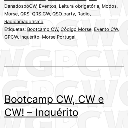
DanadospóCW
,
Eventos
,
Leitura obrigatória
,
Modos
,
Morse
,
QRS
,
QRS CW
,
QSO party
,
Radio
,
Radioamadorismo
Etiquetas:
Bootcamp CW
,
Código Morse
,
Evento CW
,
GPCW
,
Inquérito
,
Morse Portugal
Bootcamp CW, CW e
CW! – Inquérito