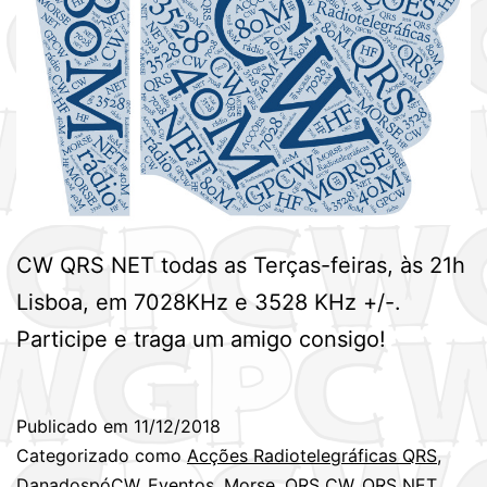
CW QRS NET todas as Terças-feiras, às 21h
Lisboa, em 7028KHz e 3528 KHz +/-.
Participe e traga um amigo consigo!
Publicado em
11/12/2018
Categorizado como
Acções Radiotelegráficas QRS
,
DanadospóCW
,
Eventos
,
Morse
,
QRS CW
,
QRS NET
,