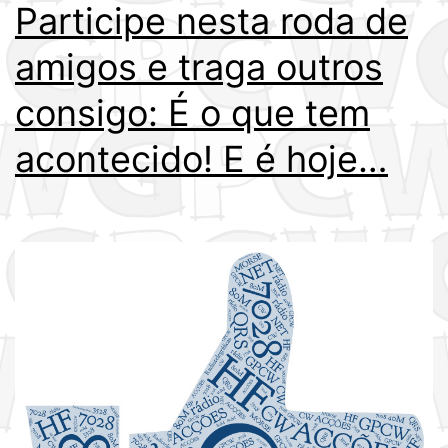
Participe nesta roda de
18
de
amigos e traga outros
Dezembro
consigo: É o que tem
acontecido! E é hoje…