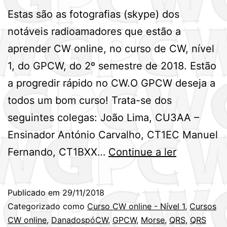
Estas são as fotografias (skype) dos
notáveis radioamadores que estão a
aprender CW online, no curso de CW, nível
1, do GPCW, do 2º semestre de 2018. Estão
a progredir rápido no CW.O GPCW deseja a
todos um bom curso! Trata-se dos
seguintes colegas: João Lima, CU3AA –
Ensinador António Carvalho, CT1EC Manuel
Notáveis
Fernando, CT1BXX…
Continue a ler
do
curso
Publicado em
29/11/2018
de
Categorizado como
Curso CW online - Nível 1
,
Cursos
CW
CW online
,
DanadospóCW
,
GPCW
,
Morse
,
QRS
,
QRS