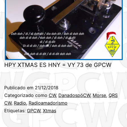
HPY XTMAS ES HNY = VY 73 de GPCW
Publicado em
21/12/2018
Categorizado como
CW
,
DanadospóCW
,
Morse
,
QRS
CW
,
Radio
,
Radioamadorismo
Etiquetas:
GPCW
,
Xtmas