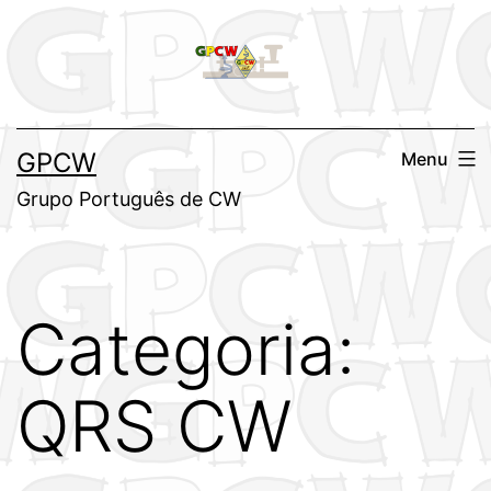
Saltar
para
o
conteúdo
GPCW
Menu
Grupo Português de CW
Categoria:
QRS CW