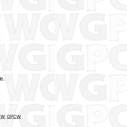
e.
CW
,
GPCW
,