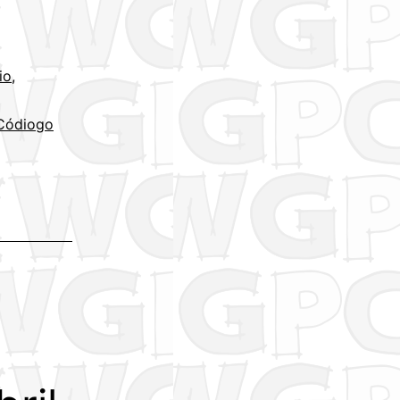
io
,
Códiogo