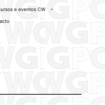
menu
ursos e eventos CW
Abrir
menu
acto