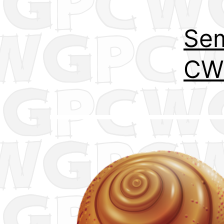
Sem
CW