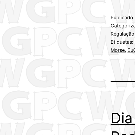
Mundi
do
Publicado
Códig
Categori
Mors
Regulação
Etiquetas:
–
Morse
,
Eu
27
de
Abril
Dia