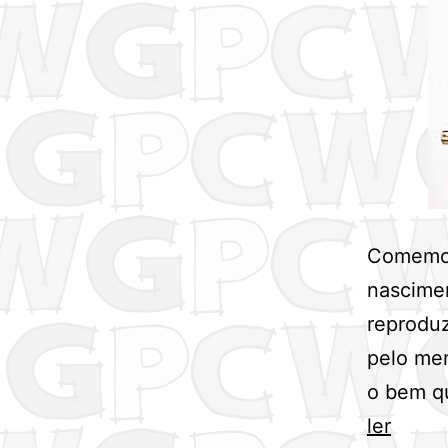
Comemora
nascime
reproduz
pelo me
o bem qu
Dia
ler