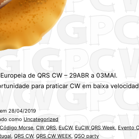
Europeia de QRS CW – 29ABR a 03MAI.
tunidade para praticar CW em baixa velocidad
 em
28/04/2019
zado como
Uncategorized
Código Morse
,
CW QRS
,
EuCW
,
EuCW QRS Week
,
Evento 
tugal
,
QRS CW
,
QRS CW WEEK
,
QSO party