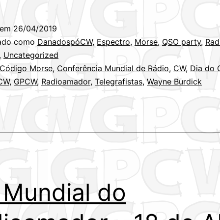
al
 em
26/04/2019
o
zado como
DanadospóCW
,
Espectro
,
Morse
,
QSO party
,
Rad
e
,
Uncategorized
Código Morse
,
Conferência Mundial de Rádio
,
CW
,
Dia do 
CW
,
GPCW
,
Radioamador
,
Telegrafistas
,
Wayne Burdick
 Mundial do