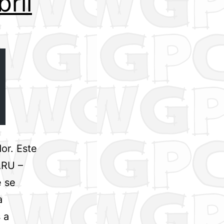
ril
or. Este
ARU –
e se
a
 a