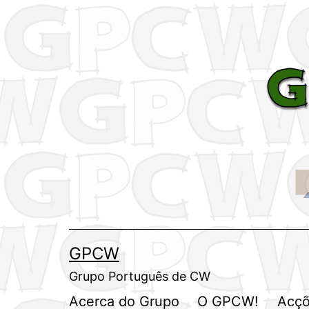
Saltar
para
o
conteúdo
GPCW
Grupo Português de CW
Acerca do Grupo
O GPCW!
Acçõ