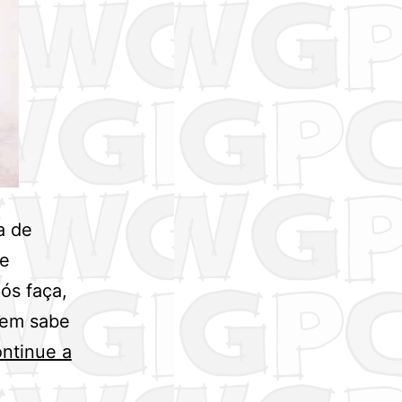
a de
se
ós faça,
Nem sabe
ntinue a