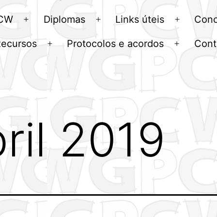
menu
 CW
Diplomas
Links úteis
Conc
Abrir
Abrir
Abrir
menu
menu
menu
Recursos
Protocolos e acordos
Cont
Abrir
Abrir
u
menu
menu
ril 2019