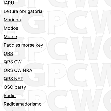
IARU
Leitura obrigatória
Marinha
Modos
Morse
Paddles morse key
QRS
QRS CW
QRS CW NRA
QRS NET
QSO party
Radio
Radioamadorismo