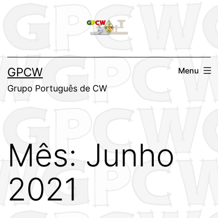
Saltar
para
o
conteúdo
GPCW
Menu
Grupo Português de CW
Mês:
Junho
2021