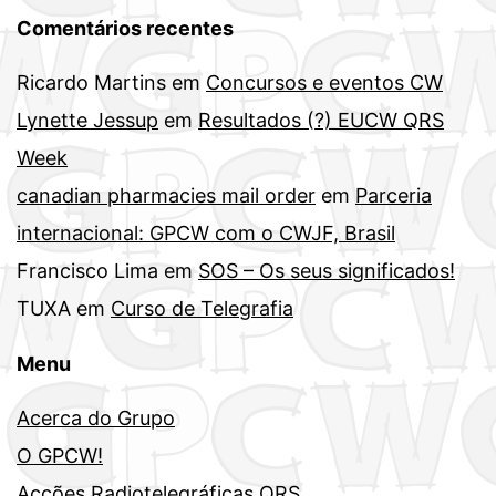
Comentários recentes
Ricardo Martins
em
Concursos e eventos CW
Lynette Jessup
em
Resultados (?) EUCW QRS
Week
canadian pharmacies mail order
em
Parceria
internacional: GPCW com o CWJF, Brasil
Francisco Lima
em
SOS – Os seus significados!
TUXA
em
Curso de Telegrafia
Menu
Acerca do Grupo
O GPCW!
Acções Radiotelegráficas QRS