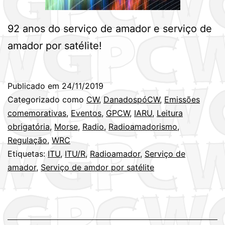
92 anos do serviço de amador e serviço de
amador por satélite!
Publicado em
24/11/2019
Categorizado como
CW
,
DanadospóCW
,
Emissões
comemorativas
,
Eventos
,
GPCW
,
IARU
,
Leitura
obrigatória
,
Morse
,
Radio
,
Radioamadorismo
,
Regulação
,
WRC
Etiquetas:
ITU
,
ITU/R
,
Radioamador
,
Serviço de
amador
,
Serviço de amdor por satélite