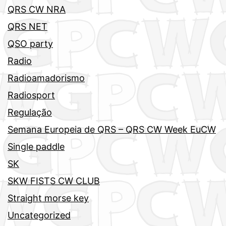
QRS CW NRA
QRS NET
QSO party
Radio
Radioamadorismo
Radiosport
Regulação
Semana Europeia de QRS – QRS CW Week EuCW
Single paddle
SK
SKW FISTS CW CLUB
Straight morse key
Uncategorized