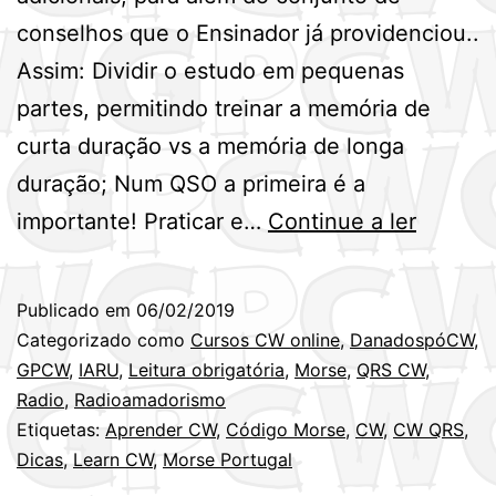
conselhos que o Ensinador já providenciou..
Assim: Dividir o estudo em pequenas
partes, permitindo treinar a memória de
curta duração vs a memória de longa
duração; Num QSO a primeira é a
Dicas
importante! Praticar e…
Continue a ler
para
ajudar
Publicado em
06/02/2019
na
Categorizado como
Cursos CW online
,
DanadospóCW
,
aprend
GPCW
,
IARU
,
Leitura obrigatória
,
Morse
,
QRS CW
,
Radio
,
Radioamadorismo
de
Etiquetas:
Aprender CW
,
Código Morse
,
CW
,
CW QRS
,
CW!
Dicas
,
Learn CW
,
Morse Portugal