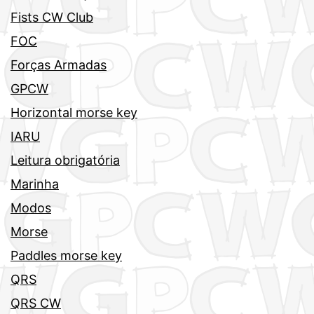
Fists CW Club
FOC
Forças Armadas
GPCW
Horizontal morse key
IARU
Leitura obrigatória
Marinha
Modos
Morse
Paddles morse key
QRS
QRS CW