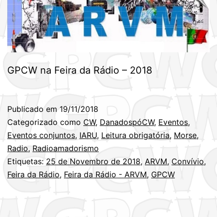
GPCW na Feira da Rádio – 2018
Publicado em
19/11/2018
Categorizado como
CW
,
DanadospóCW
,
Eventos
,
Eventos conjuntos
,
IARU
,
Leitura obrigatória
,
Morse
,
Radio
,
Radioamadorismo
Etiquetas:
25 de Novembro de 2018
,
ARVM
,
Convívio
,
Feira da Rádio
,
Feira da Rádio - ARVM
,
GPCW