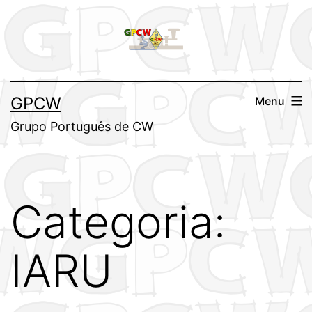
Saltar
para
o
conteúdo
GPCW
Menu
Grupo Português de CW
Categoria:
IARU