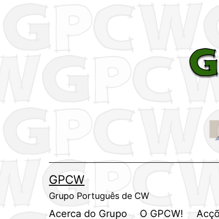
Saltar
para
o
conteúdo
GPCW
Grupo Português de CW
Acerca do Grupo
O GPCW!
Acçõ