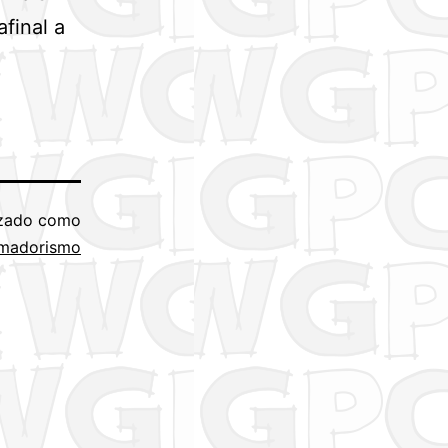
final a
izado como
madorismo