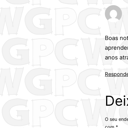
Boas not
aprender
anos at
Respond
Dei
O seu ende
com
*