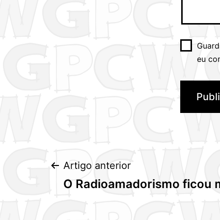
Guard
eu co
Navegação
Artigo anterior
O Radioamadorismo ficou 
de