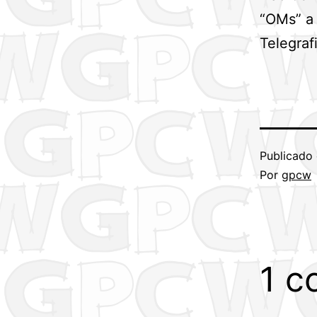
“OMs” a 
Telegraf
Publicado
Por
gpcw
1 c