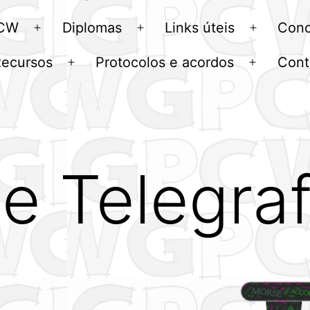
menu
 CW
Diplomas
Links úteis
Conc
Abrir
Abrir
Abrir
menu
menu
menu
Recursos
Protocolos e acordos
Cont
Abrir
Abrir
u
menu
menu
e Telegraf