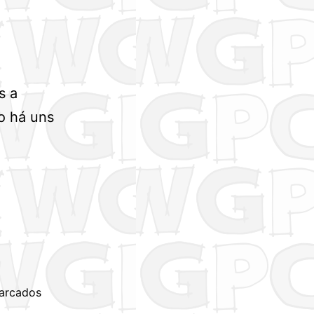
s a
o há uns
arcados