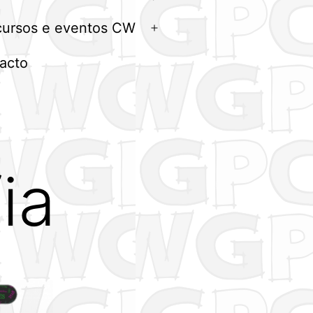
menu
ursos e eventos CW
Abrir
menu
acto
ia