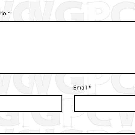
rio
*
Email
*