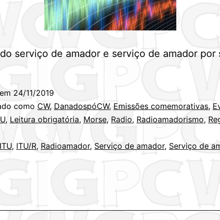
do serviço de amador e serviço de amador por s
 em
24/11/2019
zado como
CW
,
DanadospóCW
,
Emissões comemorativas
,
E
RU
,
Leitura obrigatória
,
Morse
,
Radio
,
Radioamadorismo
,
Re
ITU
,
ITU/R
,
Radioamador
,
Serviço de amador
,
Serviço de a