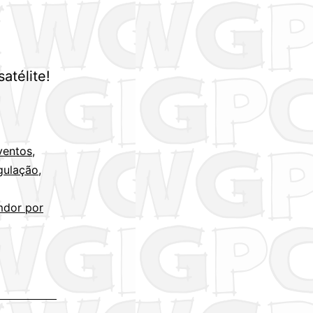
atélite!
ventos
,
gulação
,
mdor por