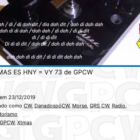
MAS ES HNY = VY 73 de GPCW
 em
23/12/2019
zado como
CW
,
DanadospóCW
,
Morse
,
QRS CW
,
Radio
,
dorismo
GPCW
,
Xtmas