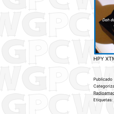
HPY XT
Publicado
Categori
Radioama
Etiquetas: