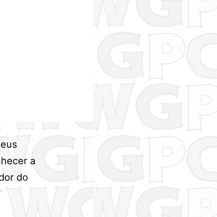
Meus
nhecer a
dor do