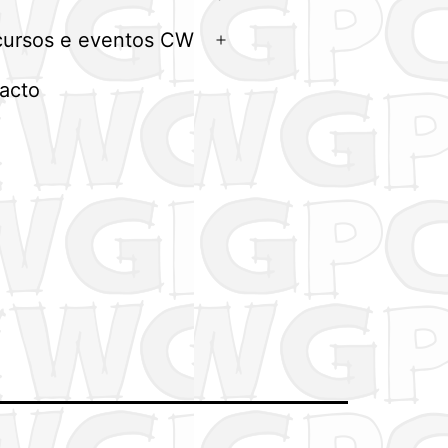
menu
ursos e eventos CW
Abrir
menu
acto