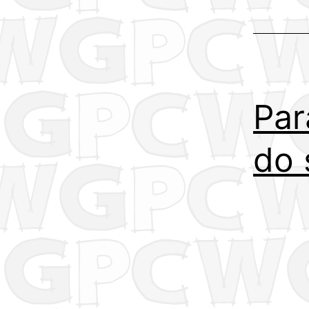
Par
do 