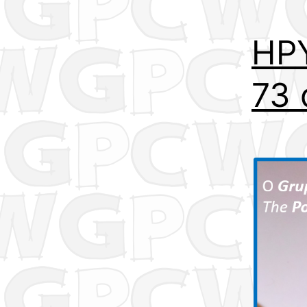
HP
73