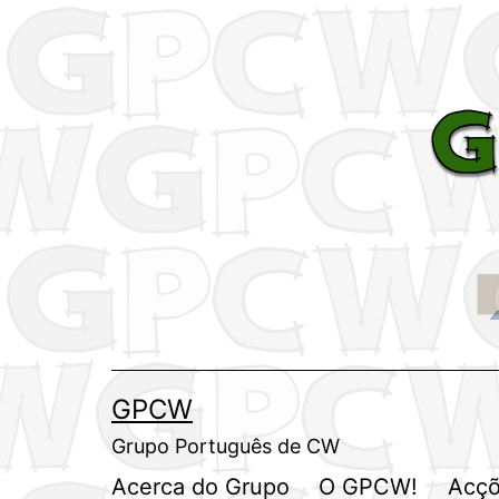
Saltar
para
o
conteúdo
GPCW
Grupo Português de CW
Acerca do Grupo
O GPCW!
Acçõ