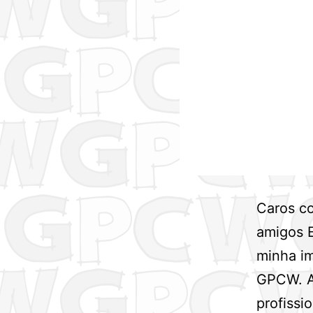
Caros c
amigos 
minha im
GPCW. A
profissi