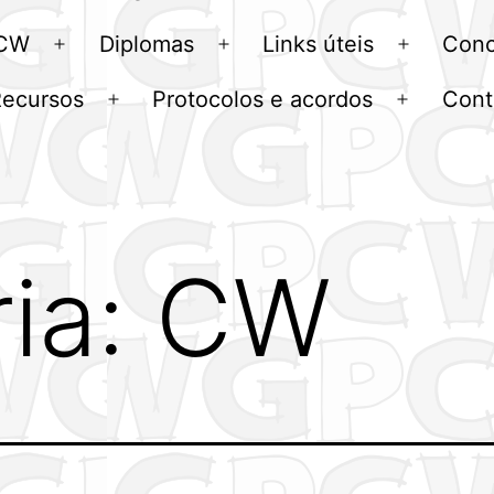
menu
 CW
Diplomas
Links úteis
Conc
Abrir
Abrir
Abrir
menu
menu
menu
Recursos
Protocolos e acordos
Cont
Abrir
Abrir
u
menu
menu
ia:
CW