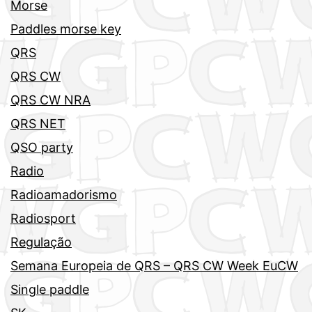
Morse
Paddles morse key
QRS
QRS CW
QRS CW NRA
QRS NET
QSO party
Radio
Radioamadorismo
Radiosport
Regulação
Semana Europeia de QRS – QRS CW Week EuCW
Single paddle