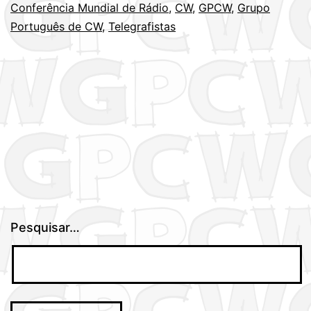
Conferência Mundial de Rádio
,
CW
,
GPCW
,
Grupo
d
Português de CW
,
Telegrafistas
am
Pesquisar…