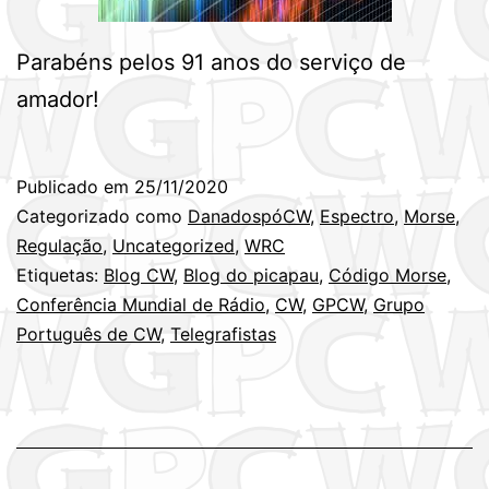
Parabéns pelos 91 anos do serviço de
amador!
Publicado em
25/11/2020
Categorizado como
DanadospóCW
,
Espectro
,
Morse
,
Regulação
,
Uncategorized
,
WRC
Etiquetas:
Blog CW
,
Blog do picapau
,
Código Morse
,
Conferência Mundial de Rádio
,
CW
,
GPCW
,
Grupo
Português de CW
,
Telegrafistas