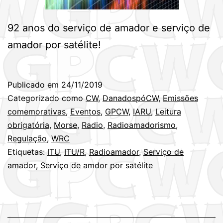
92 anos do serviço de amador e serviço de
amador por satélite!
Publicado em
24/11/2019
Categorizado como
CW
,
DanadospóCW
,
Emissões
comemorativas
,
Eventos
,
GPCW
,
IARU
,
Leitura
obrigatória
,
Morse
,
Radio
,
Radioamadorismo
,
Regulação
,
WRC
Etiquetas:
ITU
,
ITU/R
,
Radioamador
,
Serviço de
amador
,
Serviço de amdor por satélite