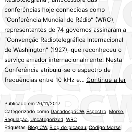
conferências hoje conhecidas como
“Conferência Mundial de Rádio” (WRC),
representantes de 74 governos assinaram a
“Convenção Radiotelegráfica Internacional
de Washington” (1927), que reconheceu o
serviço amador internacionalmente. Nesta
Conferência atribuiu-se o espectro de
Pa
frequências entre 10 kHz e…
Continue a ler
pe
9
Publicado em
26/11/2017
a
Categorizado como
DanadospóCW
,
Espectro
,
Morse
,
d
Regulação
,
Uncategorized
,
WRC
Etiquetas:
Blog CW
,
Blog do picapau
,
Código Morse
,
se