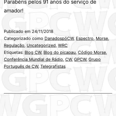
Parabéns pelos 91 anos do serviço de
amador!
Publicado em
24/11/2018
Categorizado como
DanadospóCW
,
Espectro
,
Morse
,
Regulação
,
Uncategorized
,
WRC
Etiquetas:
Blog CW
,
Blog do picapau
,
Código Morse
,
Conferência Mundial de Rádio
,
CW
,
GPCW
,
Grupo
Português de CW
,
Telegrafistas