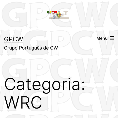
Saltar
para
o
conteúdo
GPCW
Menu
Grupo Português de CW
Categoria:
WRC