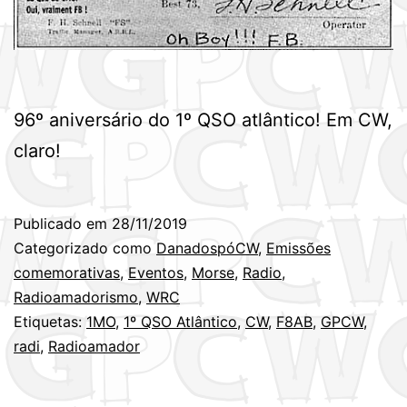
96º aniversário do 1º QSO atlântico! Em CW,
claro!
Publicado em
28/11/2019
Categorizado como
DanadospóCW
,
Emissões
comemorativas
,
Eventos
,
Morse
,
Radio
,
Radioamadorismo
,
WRC
Etiquetas:
1MO
,
1º QSO Atlântico
,
CW
,
F8AB
,
GPCW
,
radi
,
Radioamador