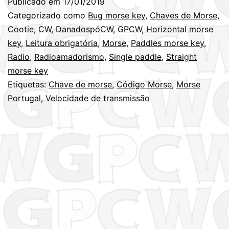
Publicado em
17/01/2019
veloci
Categorizado como
Bug morse key
,
Chaves de Morse
,
de
Cootie
,
CW
,
DanadospóCW
,
GPCW
,
Horizontal morse
key
,
Leitura obrigatória
,
Morse
,
Paddles morse key
,
transm
Radio
,
Radioamadorismo
,
Single paddle
,
Straight
em
morse key
CW
Etiquetas:
Chave de morse
,
Código Morse
,
Morse
Portugal
,
Velocidade de transmissão
?