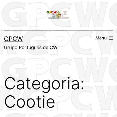
Saltar
para
o
conteúdo
GPCW
Menu
Grupo Português de CW
Categoria:
Cootie