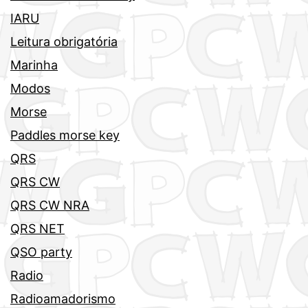
IARU
Leitura obrigatória
Marinha
Modos
Morse
Paddles morse key
QRS
QRS CW
QRS CW NRA
QRS NET
QSO party
Radio
Radioamadorismo