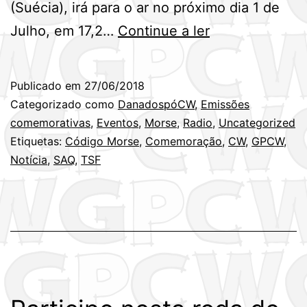
(Suécia), irá para o ar no próximo dia 1 de
SAQ
Julho, em 17,2…
Continue a ler
no
ar
Publicado em
27/06/2018
novamente!
Categorizado como
DanadospóCW
,
Emissões
Em
comemorativas
,
Eventos
,
Morse
,
Radio
,
Uncategorized
Etiquetas:
Código Morse
,
Comemoração
,
CW
,
GPCW
,
CW,
Notícia
,
SAQ
,
TSF
obviamente…