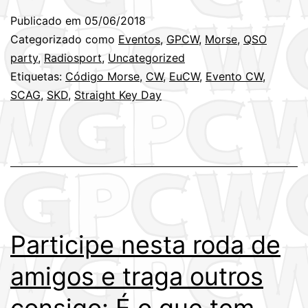
Publicado em
05/06/2018
Categorizado como
Eventos
,
GPCW
,
Morse
,
QSO
party
,
Radiosport
,
Uncategorized
Etiquetas:
Código Morse
,
CW
,
EuCW
,
Evento CW
,
SCAG
,
SKD
,
Straight Key Day
Participe nesta roda de
amigos e traga outros
consigo: É o que tem