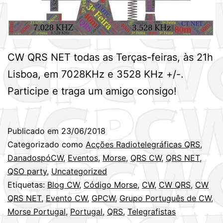
CW QRS NET todas as Terças-feiras, às 21h
Lisboa, em 7028KHz e 3528 KHz +/-.
Participe e traga um amigo consigo!
Publicado em
23/06/2018
Categorizado como
Acções Radiotelegráficas QRS
,
DanadospóCW
,
Eventos
,
Morse
,
QRS CW
,
QRS NET
,
QSO party
,
Uncategorized
Etiquetas:
Blog CW
,
Código Morse
,
CW
,
CW QRS
,
CW
QRS NET
,
Evento CW
,
GPCW
,
Grupo Português de CW
,
Morse Portugal
,
Portugal
,
QRS
,
Telegrafistas