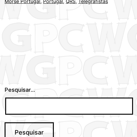
Morse Portugal
,
Portugal
,
QRS
,
Telegrafistas
Pesquisar…