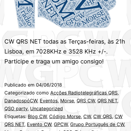
CW QRS NET todas as Terças-feiras, às 21h
Lisboa, em 7028KHz e 3528 KHz +/-.
Participe e traga um amigo consigo!
Publicado em
04/06/2018
Categorizado como
Acções Radiotelegráficas QRS
,
DanadospóCW
,
Eventos
,
Morse
,
QRS CW
,
QRS NET
,
QSO party
,
Uncategorized
Etiquetas:
Blog CW
,
Código Morse
,
CW
,
CW QRS
,
CW
QRS NET
,
Evento CW
,
GPCW
,
Grupo Português de CW
,