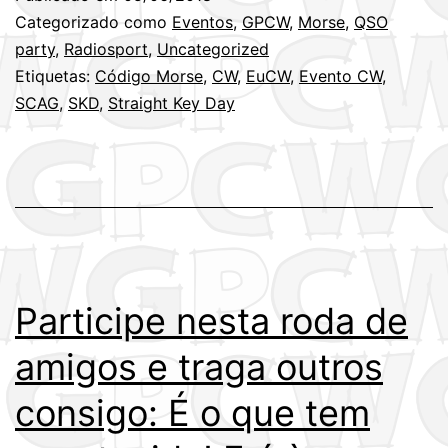
Categorizado como
Eventos
,
GPCW
,
Morse
,
QSO
party
,
Radiosport
,
Uncategorized
Etiquetas:
Código Morse
,
CW
,
EuCW
,
Evento CW
,
SCAG
,
SKD
,
Straight Key Day
Participe nesta roda de
amigos e traga outros
consigo: É o que tem