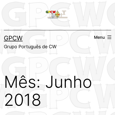
Saltar
para
o
conteúdo
GPCW
Menu
Grupo Português de CW
Mês:
Junho
2018