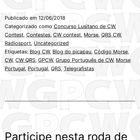
Mini-
Concurso
Publicado em
12/06/2018
Lusitano
Categorizado como
Concurso Lusitano de CW
,
de
Contest
,
Contestes
,
CW contest
,
Morse
,
QRS CW
,
Radiosport
,
Uncategorized
CW
Etiquetas:
Blog CW
,
Blog do picapau
,
Código Morse
,
é
CW
,
CW QRS
,
GPCW
,
Grupo Português de CW
,
Morse
Domingo,
Portugal
,
Portugal
,
QRS
,
Telegrafistas
às
09h00
locais
(17JUN2018)
Participe nesta roda de