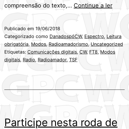
O
compreensão do texto,…
Continue a ler
Joe
Taylor
Publicado em
19/06/2018
K1JT,
Categorizado como
DanadospóCW
,
Espectro
,
Leitura
destru
obrigatória
,
Modos
,
Radioamadorismo
,
Uncategorized
Etiquetas:
Comunicações digitais
,
CW
,
FT8
,
Modos
o
digitais
,
Radio
,
Radioamador
,
TSF
radio
Participe nesta roda de