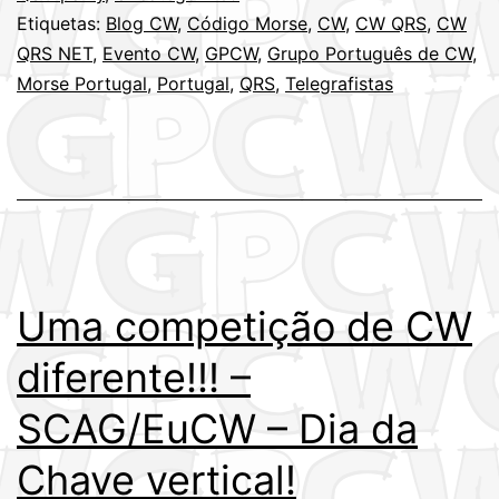
Etiquetas:
Blog CW
,
Código Morse
,
CW
,
CW QRS
,
CW
QRS NET
,
Evento CW
,
GPCW
,
Grupo Português de CW
,
Morse Portugal
,
Portugal
,
QRS
,
Telegrafistas
Uma competição de CW
diferente!!! –
SCAG/EuCW – Dia da
Chave vertical!