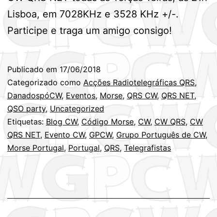
Lisboa, em 7028KHz e 3528 KHz +/-.
Participe e traga um amigo consigo!
Publicado em
17/06/2018
Categorizado como
Acções Radiotelegráficas QRS
,
DanadospóCW
,
Eventos
,
Morse
,
QRS CW
,
QRS NET
,
QSO party
,
Uncategorized
Etiquetas:
Blog CW
,
Código Morse
,
CW
,
CW QRS
,
CW
QRS NET
,
Evento CW
,
GPCW
,
Grupo Português de CW
,
Morse Portugal
,
Portugal
,
QRS
,
Telegrafistas