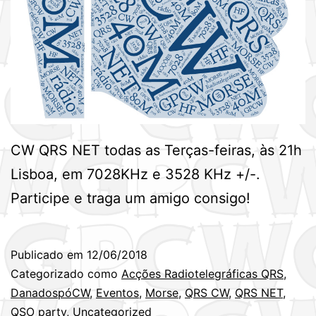
CW QRS NET todas as Terças-feiras, às 21h
Lisboa, em 7028KHz e 3528 KHz +/-.
Participe e traga um amigo consigo!
Publicado em
12/06/2018
Categorizado como
Acções Radiotelegráficas QRS
,
DanadospóCW
,
Eventos
,
Morse
,
QRS CW
,
QRS NET
,
QSO party
,
Uncategorized