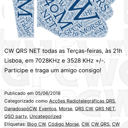
CW QRS NET todas as Terças-feiras, às 21h
Lisboa, em 7028KHz e 3528 KHz +/-.
Participe e traga um amigo consigo!
Publicado em
05/06/2018
Categorizado como
Acções Radiotelegráficas QRS
,
DanadospóCW
,
Eventos
,
Morse
,
QRS CW
,
QRS NET
,
QSO party
,
Uncategorized
Etiquetas:
Blog CW
,
Código Morse
,
CW
,
CW QRS
,
CW