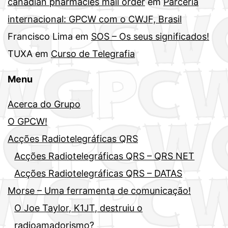
canadian pharmacies mail order
em
Parceria
internacional: GPCW com o CWJF, Brasil
Francisco Lima
em
SOS – Os seus significados!
TUXA
em
Curso de Telegrafia
Menu
Acerca do Grupo
O GPCW!
Acções Radiotelegráficas QRS
Acções Radiotelegráficas QRS – QRS NET
Acções Radiotelegráficas QRS – DATAS
Morse – Uma ferramenta de comunicação!
O Joe Taylor, K1JT, destruiu o
radioamadorismo?