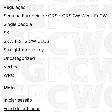
Regulação
Semana Europeia de QRS – QRS CW Week EuCW
Single paddle
SK
SKW FISTS CW CLUB
Straight morse key
Uncategorized
Vertical
WRC
Meta
Iniciar sessão
Feed de entradas