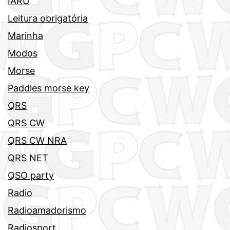
IARU
Leitura obrigatória
Marinha
Modos
Morse
Paddles morse key
QRS
QRS CW
QRS CW NRA
QRS NET
QSO party
Radio
Radioamadorismo
Radiosport