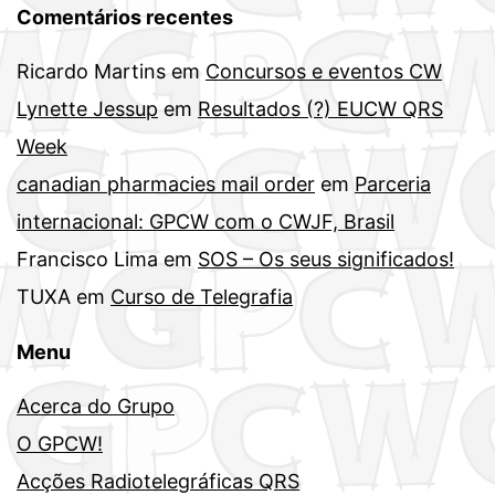
Comentários recentes
Ricardo Martins
em
Concursos e eventos CW
Lynette Jessup
em
Resultados (?) EUCW QRS
Week
canadian pharmacies mail order
em
Parceria
internacional: GPCW com o CWJF, Brasil
Francisco Lima
em
SOS – Os seus significados!
TUXA
em
Curso de Telegrafia
Menu
Acerca do Grupo
O GPCW!
Acções Radiotelegráficas QRS