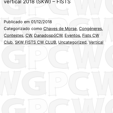
vertical 2018 (SKW) – FISTS
Publicado em
01/12/2018
Categorizado como
Chaves de Morse
,
Congéneres
,
Contestes
,
CW
,
DanadospóCW
,
Eventos
,
Fists CW
Club
,
SKW FISTS CW CLUB
,
Uncategorized
,
Vertical