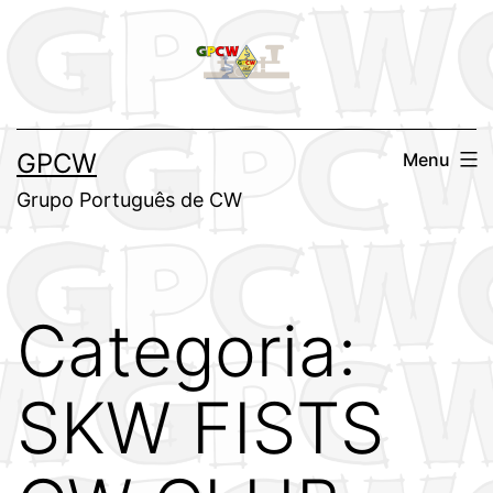
Saltar
para
o
conteúdo
GPCW
Menu
Grupo Português de CW
Categoria:
SKW FISTS