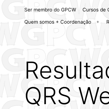
Ser membro do GPCW
Cursos de
Quem somos + Coordenação
Abrir
men
Result
QRS W