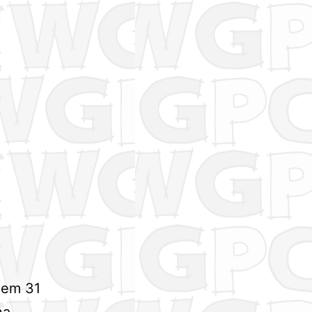
 em 31
na-