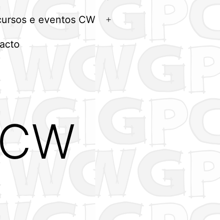
menu
ursos e eventos CW
Abrir
menu
acto
EUCW