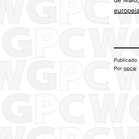
europei
Publicado
Por
gpcw