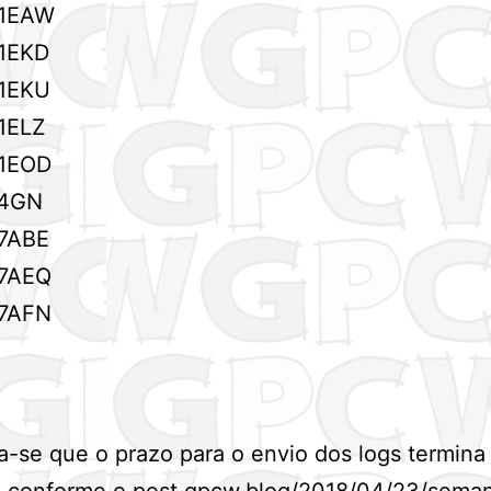
1EAW
1EKD
1EKU
1ELZ
1EOD
4GN
7ABE
7AEQ
7AFN
-se que o prazo para o envio dos logs termina
, conforme o post
gpcw.blog/2018/04/23/sema