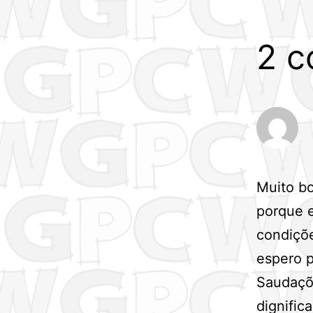
2 c
Muito bo
porque e
condiçõe
espero p
Saudaçõ
dignific