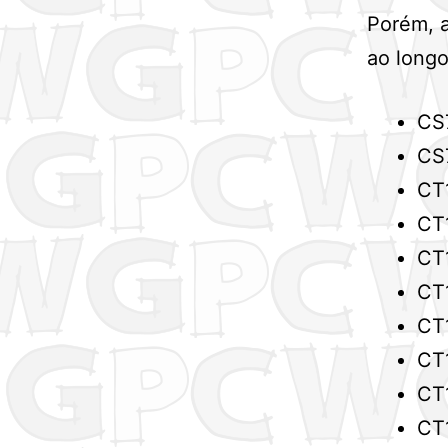
Porém, a
ao long
CS
CS
CT
CT
CT
CT
CT
CT
CT
CT