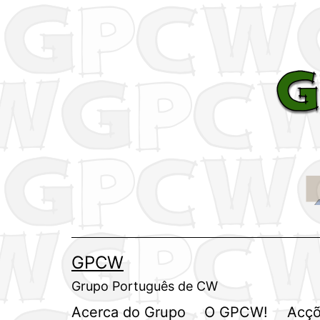
Saltar
para
o
conteúdo
GPCW
Grupo Português de CW
Acerca do Grupo
O GPCW!
Acçõ