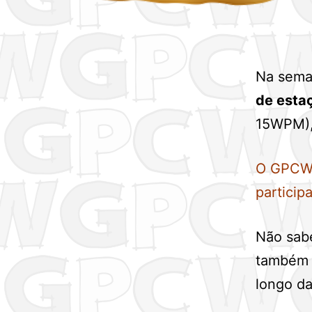
Na sema
de esta
15WPM),
O GPCW a
particip
Não sab
também 
longo da