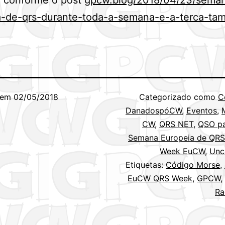
a-de-qrs-durante-toda-a-semana-e-a-terca-ta
 em
02/05/2018
Categorizado como
C
DanadospóCW
,
Eventos
,
CW
,
QRS NET
,
QSO pa
Semana Europeia de QR
Week EuCW
,
Unc
Etiquetas:
Código Morse
,
EuCW QRS Week
,
GPCW
,
Ra