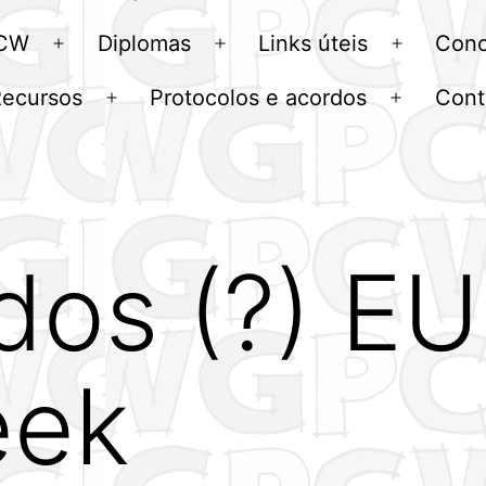
menu
 CW
Diplomas
Links úteis
Conc
Abrir
Abrir
Abrir
menu
menu
menu
Recursos
Protocolos e acordos
Cont
Abrir
Abrir
u
menu
menu
ados (?) 
eek