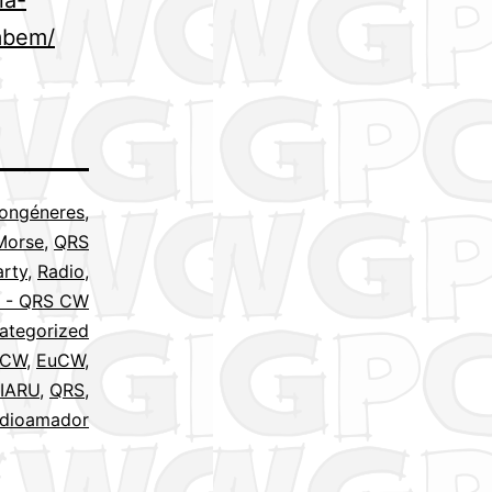
mbem/
ongéneres
,
Morse
,
QRS
rty
,
Radio
,
S - QRS CW
ategorized
CW
,
EuCW
,
IARU
,
QRS
,
dioamador