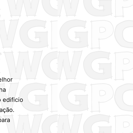
elhor
nha
 edificio
iação.
para