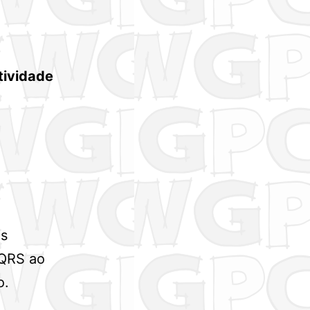
tividade
e
es
 QRS ao
o.