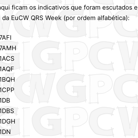
qui ficam os indicativos que foram escutados
o da EuCW QRS Week (por ordem alfabética):
7AFI
7AMH
1ACS
1AQF
1BQH
1CPP
1DB
1DBS
1DGH
1DN