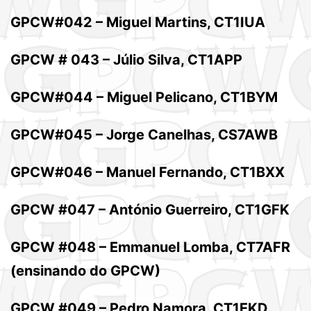
GPCW#042 – Miguel Martins, CT1IUA
GPCW # 043 – Júlio Silva, CT1APP
GPCW#044 – Miguel Pelicano, CT1BYM
GPCW#045 – Jorge Canelhas, CS7AWB
GPCW#046 – Manuel Fernando, CT1BXX
GPCW #047 – António Guerreiro, CT1GFK
GPCW #048 – Emmanuel Lomba, CT7AFR
(ensinando do GPCW)
GPCW #049 – Pedro Namora, CT1EKD