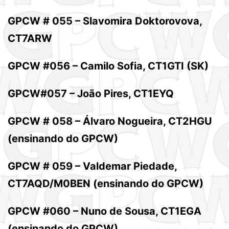
GPCW # 055 – Slavomira Doktorovova,
CT7ARW
GPCW #056 – Camilo Sofia, CT1GTI (SK)
GPCW#057 – João Pires, CT1EYQ
GPCW # 058 – Álvaro Nogueira, CT2HGU
(ensinando do GPCW)
GPCW # 059 – Valdemar Piedade,
CT7AQD/M0BEN (ensinando do GPCW)
GPCW #060 – Nuno de Sousa, CT1EGA
(ensinando do GPCW)