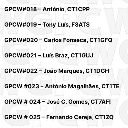
GPCW#018 – António, CT1CPP
GPCW#019 – Tony Luís, F8ATS
GPCW#020 – Carlos Fonseca, CT1GFQ
GPCW#021 – Luís Braz, CT1GUJ
GPCW#022 – João Marques, CT1DGH
GPCW #023 – António Magalhães, CT1TE
GPCW # 024 – José C. Gomes, CT7AFI
GPCW # 025 – Fernando Cereja, CT1ZQ