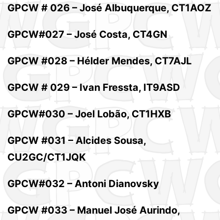
GPCW # 026 – José Albuquerque, CT1AOZ
GPCW#027 – José Costa, CT4GN
GPCW #028 – Hélder Mendes, CT7AJL
GPCW # 029 – Ivan Fressta, IT9ASD
GPCW#030 – Joel Lobão, CT1HXB
GPCW #031 – Alcides Sousa,
CU2GC/CT1JQK
GPCW#032 – Antoni Dianovsky
GPCW #033 – Manuel José Aurindo,