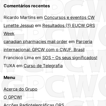
Comentários recentes
Ricardo Martins
em
Concursos e eventos CW
Lynette Jessup
em
Resultados (?) EUCW QRS
Week
canadian pharmacies mail order
em
Parceria
internacional: GPCW com o CWJF, Brasil
Francisco Lima
em
SOS – Os seus significados!
TUXA
em
Curso de Telegrafia
Menu
Acerca do Grupo
O GPCW!
Acções Radiotelegráficas QRS