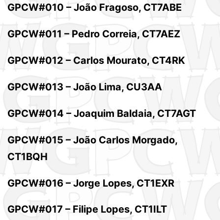
GPCW#010 – João Fragoso, CT7ABE
GPCW#011 – Pedro Correia, CT7AEZ
GPCW#012 – Carlos Mourato, CT4RK
GPCW#013 – João Lima, CU3AA
GPCW#014 – Joaquim Baldaia, CT7AGT
GPCW#015 – João Carlos Morgado,
CT1BQH
GPCW#016 – Jorge Lopes, CT1EXR
GPCW#017 – Filipe Lopes, CT1ILT