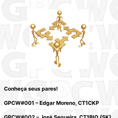
Conheça seus pares!
GPCW#001 – Edgar Moreno, CT1CKP
GPCW#002 – José Sequeira, CT1BIQ (SK)