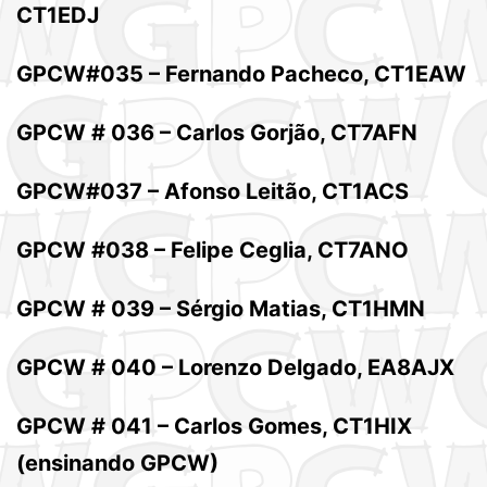
CT1EDJ
GPCW#035 – Fernando Pacheco, CT1EAW
GPCW # 036 – Carlos Gorjão, CT7AFN
GPCW#037 – Afonso Leitão, CT1ACS
GPCW #038 – Felipe Ceglia, CT7ANO
GPCW # 039 – Sérgio Matias, CT1HMN
GPCW # 040 – Lorenzo Delgado, EA8AJX
GPCW # 041 – Carlos Gomes, CT1HIX
(ensinando GPCW)