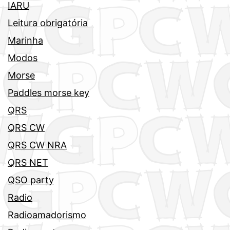
IARU
Leitura obrigatória
Marinha
Modos
Morse
Paddles morse key
QRS
QRS CW
QRS CW NRA
QRS NET
QSO party
Radio
Radioamadorismo