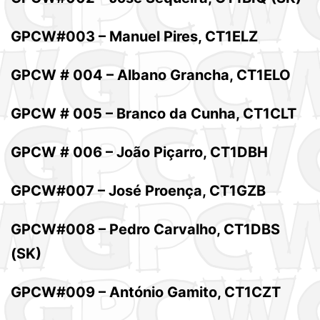
GPCW#003 – Manuel Pires, CT1ELZ
GPCW # 004 – Albano Grancha, CT1ELO
GPCW # 005 – Branco da Cunha, CT1CLT
GPCW # 006 – João Piçarro, CT1DBH
GPCW#007 – José Proença, CT1GZB
GPCW#008 – Pedro Carvalho, CT1DBS
(SK)
GPCW#009 – António Gamito, CT1CZT