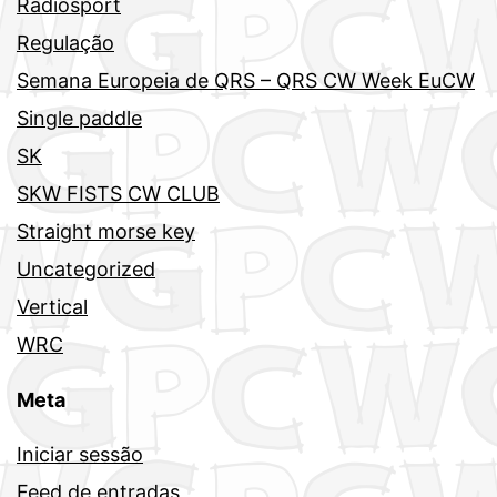
Radiosport
Regulação
Semana Europeia de QRS – QRS CW Week EuCW
Single paddle
SK
SKW FISTS CW CLUB
Straight morse key
Uncategorized
Vertical
WRC
Meta
Iniciar sessão
Feed de entradas