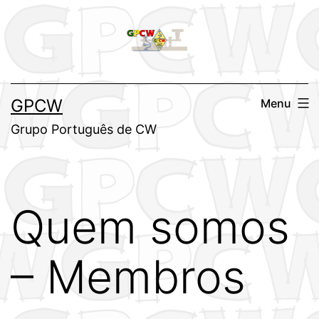
Saltar
para
o
conteúdo
GPCW
Menu
Grupo Português de CW
Quem somos
– Membros