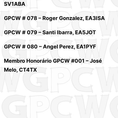
SV1ABA
GPCW # 078 – Roger Gonzalez, EA3ISA
GPCW # 079 – Santi Ibarra, EA5JOT
GPCW # 080 – Angel Perez, EA1PYF
Membro Honorário GPCW #001 – José
Melo, CT4TX