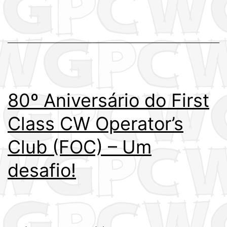
em
bom
radio
80º Aniversário do First
Class CW Operator’s
Club (FOC) – Um
desafio!