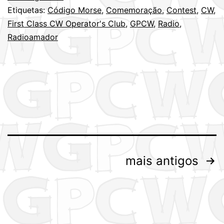
CW
Etiquetas:
Código Morse
,
Comemoração
,
Contest
,
CW
,
Operator’s
First Class CW Operator's Club
,
GPCW
,
Radio
,
Club
Radioamador
(FOC)
–
Um
desafio!
Paginação
mais antigos
dos
conteúdos