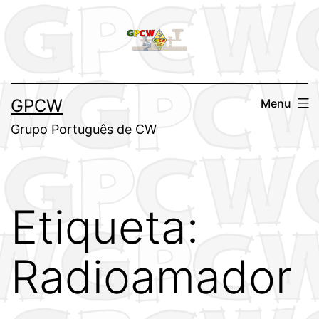
Saltar
para
o
conteúdo
GPCW
Menu
Grupo Português de CW
Etiqueta:
Radioamador