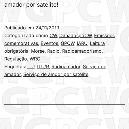
amador por satélite!
Publicado em
24/11/2019
Categorizado como
CW
,
DanadospóCW
,
Emissões
comemorativas
,
Eventos
,
GPCW
,
IARU
,
Leitura
obrigatória
,
Morse
,
Radio
,
Radioamadorismo
,
Regulação
,
WRC
Etiquetas:
ITU
,
ITU/R
,
Radioamador
,
Serviço de
amador
,
Serviço de amdor por satélite