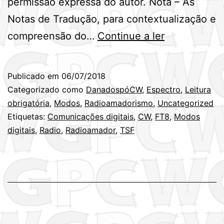
permissão expressa do autor. Nota – As
Notas de Tradução, para contextualização e
O
compreensão do…
Continue a ler
Joe
Taylor,
Publicado em
06/07/2018
K1JT,
Categorizado como
DanadospóCW
,
Espectro
,
Leitura
destruiu,
obrigatória
,
Modos
,
Radioamadorismo
,
Uncategorized
Etiquetas:
Comunicações digitais
,
CW
,
FT8
,
Modos
o
digitais
,
Radio
,
Radioamador
,
TSF
radioamador