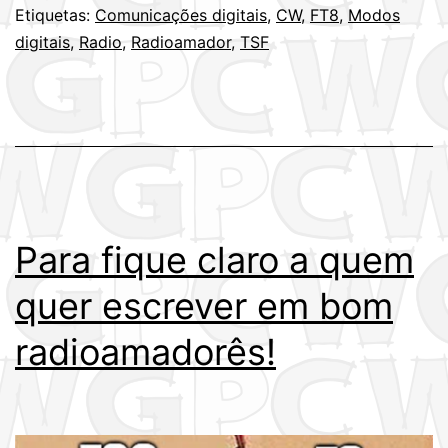
Etiquetas:
Comunicações digitais
,
CW
,
FT8
,
Modos
o
digitais
,
Radio
,
Radioamador
,
TSF
radio
Para fique claro a quem
quer escrever em bom
radioamadorês!