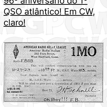
96º aniversário do 1º
QSO atlântico! Em CW,
claro!