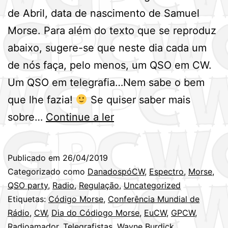
de Abril, data de nascimento de Samuel
Morse. Para além do texto que se reproduz
abaixo, sugere-se que neste dia cada um
de nós faça, pelo menos, um QSO em CW.
Um QSO em telegrafia…Nem sabe o bem
que lhe fazia!
Se quiser saber mais
Dia
sobre…
Continue a ler
Mundial
do
Publicado em
26/04/2019
Código
Categorizado como
DanadospóCW
,
Espectro
,
Morse
,
Morse
QSO party
,
Radio
,
Regulação
,
Uncategorized
Etiquetas:
Código Morse
,
Conferência Mundial de
–
Rádio
,
CW
,
Dia do Códiogo Morse
,
EuCW
,
GPCW
,
27
Radioamador
,
Telegrafistas
,
Wayne Burdick