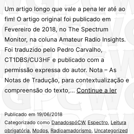
Um artigo longo que vale a pena ler até ao
fim! O artigo original foi publicado em
Fevereiro de 2018, no The Spectrum
Monitor, na coluna Amateur Radio Insights.
Foi traduzido pelo Pedro Carvalho,
CT1DBS/CU3HF e publicado com a
permissão expressa do autor. Nota – As
Notas de Tradução, para contextualização e
O
compreensão do texto,…
Continue a ler
Joe
Taylor
Publicado em
19/06/2018
K1JT,
Categorizado como
DanadospóCW
,
Espectro
,
Leitura
destru
obrigatória
,
Modos
,
Radioamadorismo
,
Uncategorized