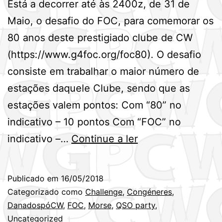
Está a decorrer até às 2400z, de 31 de
Maio, o desafio do FOC, para comemorar os
80 anos deste prestigiado clube de CW
(https://www.g4foc.org/foc80). O desafio
consiste em trabalhar o maior número de
estações daquele Clube, sendo que as
estações valem pontos: Com “80” no
indicativo – 10 pontos Com “FOC” no
80º
indicativo –…
Continue a ler
Aniversário
do
Publicado em
16/05/2018
First
Categorizado como
Challenge
,
Congéneres
,
Class
DanadospóCW
,
FOC
,
Morse
,
QSO party
,
Uncategorized