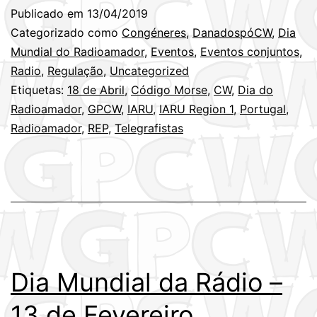
do
Publicado em
13/04/2019
Radioamador
Categorizado como
Congéneres
,
DanadospóCW
,
Dia
–
Mundial do Radioamador
,
Eventos
,
Eventos conjuntos
,
Radio
,
Regulação
,
Uncategorized
18
Etiquetas:
18 de Abril
,
Código Morse
,
CW
,
Dia do
de
Radioamador
,
GPCW
,
IARU
,
IARU Region 1
,
Portugal
,
Abril
Radioamador
,
REP
,
Telegrafistas
Dia Mundial da Rádio –
13 de Fevereiro