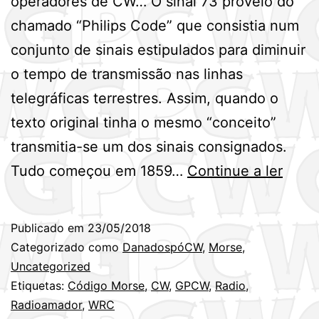
operadores de CW… O sinal 73 proveio do
chamado “Philips Code” que consistia num
conjunto de sinais estipulados para diminuir
o tempo de transmissão nas linhas
telegráficas terrestres. Assim, quando o
texto original tinha o mesmo “conceito”
transmitia-se um dos sinais consignados.
Para
Tudo começou em 1859…
Continue a ler
fique
claro
Publicado em
23/05/2018
a
Categorizado como
DanadospóCW
,
Morse
,
que
Uncategorized
Etiquetas:
Código Morse
,
CW
,
GPCW
,
Radio
,
quer
Radioamador
,
WRC
escre