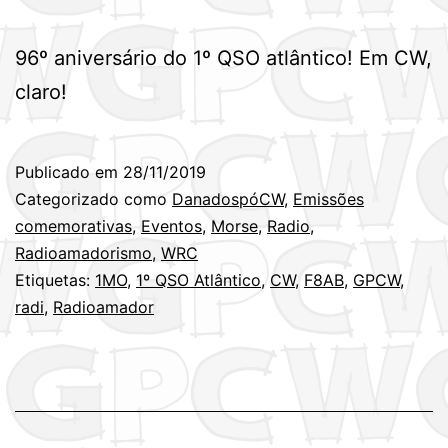
96º aniversário do 1º QSO atlântico! Em CW,
claro!
Publicado em
28/11/2019
Categorizado como
DanadospóCW
,
Emissões
comemorativas
,
Eventos
,
Morse
,
Radio
,
Radioamadorismo
,
WRC
Etiquetas:
1MO
,
1º QSO Atlântico
,
CW
,
F8AB
,
GPCW
,
radi
,
Radioamador