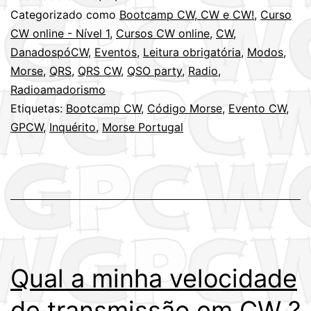
Categorizado como
Bootcamp CW, CW e CW!
,
Curso
CW online - Nível 1
,
Cursos CW online
,
CW
,
DanadospóCW
,
Eventos
,
Leitura obrigatória
,
Modos
,
Morse
,
QRS
,
QRS CW
,
QSO party
,
Radio
,
Radioamadorismo
Etiquetas:
Bootcamp CW
,
Código Morse
,
Evento CW
,
GPCW
,
Inquérito
,
Morse Portugal
Qual a minha velocidade
de transmissão em CW ?