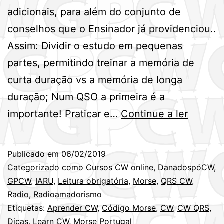
adicionais, para além do conjunto de
conselhos que o Ensinador já providenciou..
Assim: Dividir o estudo em pequenas
partes, permitindo treinar a memória de
curta duração vs a memória de longa
duração; Num QSO a primeira é a
Dicas
importante! Praticar e…
Continue a ler
para
ajudar
Publicado em
06/02/2019
na
Categorizado como
Cursos CW online
,
DanadospóCW
,
aprend
GPCW
,
IARU
,
Leitura obrigatória
,
Morse
,
QRS CW
,
Radio
,
Radioamadorismo
de
Etiquetas:
Aprender CW
,
Código Morse
,
CW
,
CW QRS
,
CW!
Dicas
,
Learn CW
,
Morse Portugal