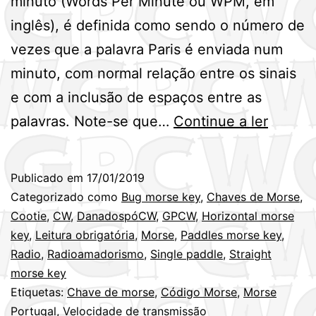
minuto (Words Per Minute ou WPM, em
inglês), é definida como sendo o número de
vezes que a palavra Paris é enviada num
minuto, com normal relação entre os sinais
e com a inclusão de espaços entre as
Qual
palavras. Note-se que…
Continue a ler
a
minha
Publicado em
17/01/2019
veloci
Categorizado como
Bug morse key
,
Chaves de Morse
,
de
Cootie
,
CW
,
DanadospóCW
,
GPCW
,
Horizontal morse
key
,
Leitura obrigatória
,
Morse
,
Paddles morse key
,
transm
Radio
,
Radioamadorismo
,
Single paddle
,
Straight
em
morse key
CW
Etiquetas:
Chave de morse
,
Código Morse
,
Morse
Portugal
,
Velocidade de transmissão
?