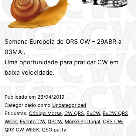
Semana Europeia de QRS CW – 29ABR a
03MAI.
Uma oportunidade para praticar CW em
baixa velocidade.
Publicado em
28/04/2019
Categorizado como
Uncategorized
Etiquetas:
Código Morse
,
CW QRS
,
EuCW
,
EuCW QRS
Week
,
Evento CW
,
GPCW
,
Morse Portugal
,
QRS CW
,
QRS CW WEEK
,
QSO party