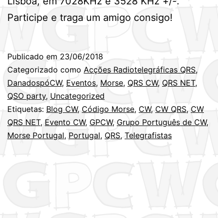
Lisboa, em 7028KHz e 3528 KHz +/-.
Participe e traga um amigo consigo!
Publicado em
23/06/2018
Categorizado como
Acções Radiotelegráficas QRS
,
DanadospóCW
,
Eventos
,
Morse
,
QRS CW
,
QRS NET
,
QSO party
,
Uncategorized
Etiquetas:
Blog CW
,
Código Morse
,
CW
,
CW QRS
,
CW
QRS NET
,
Evento CW
,
GPCW
,
Grupo Português de CW
,
Morse Portugal
,
Portugal
,
QRS
,
Telegrafistas