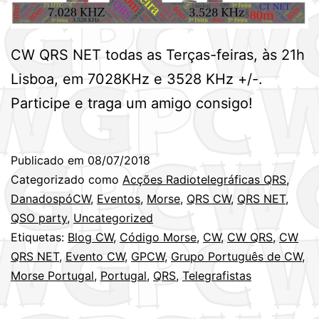
CW QRS NET todas as Terças-feiras, às 21h
Lisboa, em 7028KHz e 3528 KHz +/-.
Participe e traga um amigo consigo!
Publicado em
08/07/2018
Categorizado como
Acções Radiotelegráficas QRS
,
DanadospóCW
,
Eventos
,
Morse
,
QRS CW
,
QRS NET
,
QSO party
,
Uncategorized
Etiquetas:
Blog CW
,
Código Morse
,
CW
,
CW QRS
,
CW
QRS NET
,
Evento CW
,
GPCW
,
Grupo Português de CW
,
Morse Portugal
,
Portugal
,
QRS
,
Telegrafistas