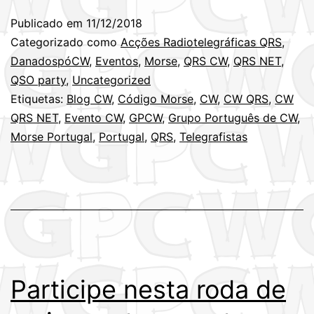
Publicado em
11/12/2018
Categorizado como
Acções Radiotelegráficas QRS
,
DanadospóCW
,
Eventos
,
Morse
,
QRS CW
,
QRS NET
,
QSO party
,
Uncategorized
Etiquetas:
Blog CW
,
Código Morse
,
CW
,
CW QRS
,
CW
QRS NET
,
Evento CW
,
GPCW
,
Grupo Português de CW
,
Morse Portugal
,
Portugal
,
QRS
,
Telegrafistas
Participe nesta roda de