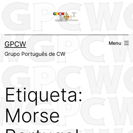
Saltar
para
o
conteúdo
GPCW
Menu
Grupo Português de CW
Etiqueta:
Morse