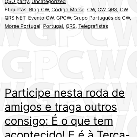
QSO party
,
Uncategorized
Etiquetas:
Blog CW
,
Código Morse
,
CW
,
CW QRS
,
CW
QRS NET
,
Evento CW
,
GPCW
,
Grupo Português de CW
,
Morse Portugal
,
Portugal
,
QRS
,
Telegrafistas
Participe nesta roda de
amigos e traga outros
consigo: É o que tem
acontecido! E é à Terça-