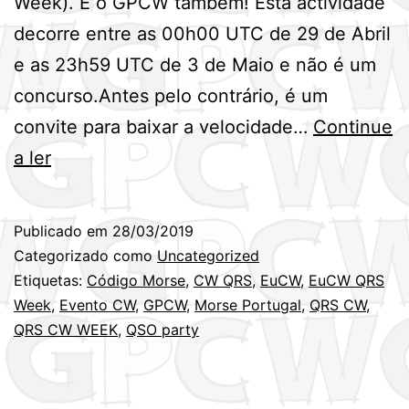
Week). E o GPCW também! Esta actividade
decorre entre as 00h00 UTC de 29 de Abril
e as 23h59 UTC de 3 de Maio e não é um
concurso.Antes pelo contrário, é um
convite para baixar a velocidade…
Continue
Semana
a ler
Europeia
de
Publicado em
28/03/2019
QRS
Categorizado como
Uncategorized
CW
Etiquetas:
Código Morse
,
CW QRS
,
EuCW
,
EuCW QRS
Week
,
Evento CW
,
GPCW
,
Morse Portugal
,
QRS CW
,
–
QRS CW WEEK
,
QSO party
EuCW
QRS
Activity