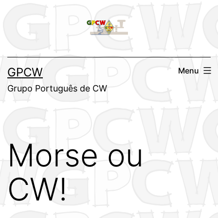
Saltar
para
o
conteúdo
GPCW
Menu
Grupo Português de CW
Morse ou
CW!