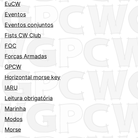
EuCW
Eventos
Eventos conjuntos
Fists CW Club
FOC
Forças Armadas
GPCW
Horizontal morse key
IARU
Leitura obrigatória
Marinha
Modos
Morse