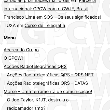
canadian pharmacies mail order
em
Parceria
internacional: GPCW com o CWJF, Brasil
Francisco Lima
em
SOS – Os seus significados!
TUXA
em
Curso de Telegrafia
Menu
Acerca do Grupo
O GPCW!
Acções Radiotelegráficas QRS
Acções Radiotelegráficas QRS – QRS NET
Acções Radiotelegráficas QRS – DATAS
Morse – Uma ferramenta de comunicação!
O Joe Taylor, K1JT, destruiu o
radioamadorismo?