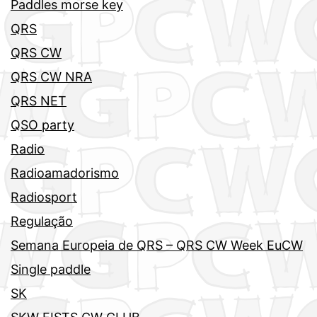
Paddles morse key
QRS
QRS CW
QRS CW NRA
QRS NET
QSO party
Radio
Radioamadorismo
Radiosport
Regulação
Semana Europeia de QRS – QRS CW Week EuCW
Single paddle
SK