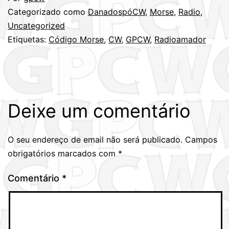
Categorizado como
DanadospóCW
,
Morse
,
Radio
,
Uncategorized
Etiquetas:
Código Morse
,
CW
,
GPCW
,
Radioamador
Deixe um comentário
O seu endereço de email não será publicado.
Campos
obrigatórios marcados com
*
Comentário
*