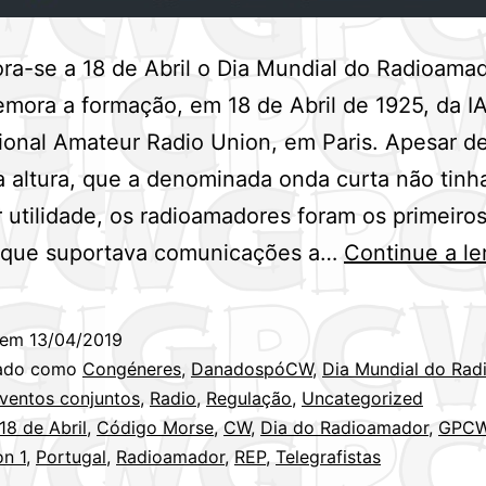
-se a 18 de Abril o Dia Mundial do Radioamad
mora a formação, em 18 de Abril de 1925, da I
ional Amateur Radio Union, em Paris. Apesar d
a altura, que a denominada onda curta não tinh
 utilidade, os radioamadores foram os primeiros
r que suportava comunicações a…
Continue a le
 em
13/04/2019
zado como
Congéneres
,
DanadospóCW
,
Dia Mundial do Ra
ventos conjuntos
,
Radio
,
Regulação
,
Uncategorized
18 de Abril
,
Código Morse
,
CW
,
Dia do Radioamador
,
GPC
n 1
,
Portugal
,
Radioamador
,
REP
,
Telegrafistas