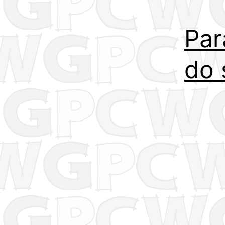
Par
do 