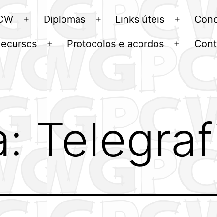
menu
 CW
Diplomas
Links úteis
Conc
Abrir
Abrir
Abrir
menu
menu
menu
Recursos
Protocolos e acordos
Cont
Abrir
Abrir
u
menu
menu
a:
Telegraf