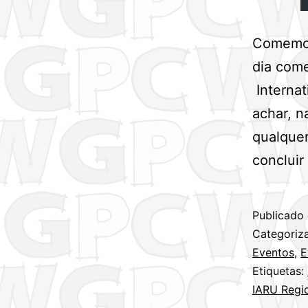
Comemora
dia come
Internat
achar, n
qualquer
conclui
Publicado
Categori
Eventos
,
E
Etiquetas:
IARU Regio