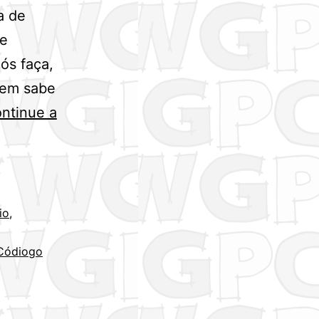
a de
se
ós faça,
Nem sabe
ntinue a
io
,
Códiogo