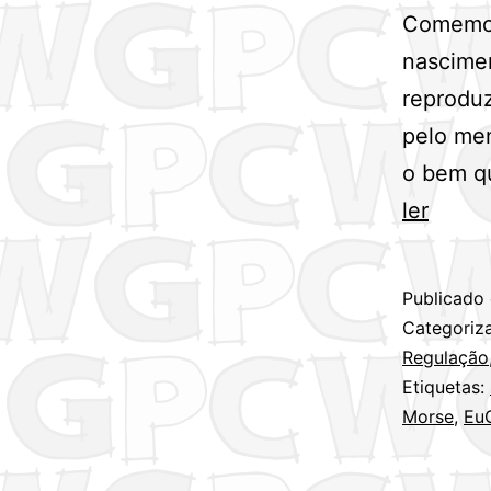
Comemora
nascime
reproduz
pelo me
o bem qu
Dia
ler
Mundi
do
Publicado
Códig
Categori
Mors
Regulação
Etiquetas:
–
Morse
,
Eu
27
de