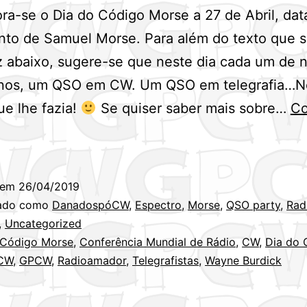
-se o Dia do Código Morse a 27 de Abril, dat
nto de Samuel Morse. Para além do texto que 
 abaixo, sugere-se que neste dia cada um de n
nos, um QSO em CW. Um QSO em telegrafia…
e lhe fazia!
Se quiser saber mais sobre…
Co
al
 em
26/04/2019
o
zado como
DanadospóCW
,
Espectro
,
Morse
,
QSO party
,
Rad
e
,
Uncategorized
Código Morse
,
Conferência Mundial de Rádio
,
CW
,
Dia do 
CW
,
GPCW
,
Radioamador
,
Telegrafistas
,
Wayne Burdick