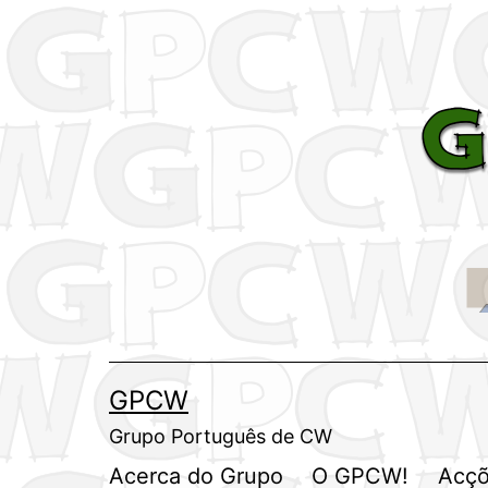
Saltar
para
o
conteúdo
GPCW
Grupo Português de CW
Acerca do Grupo
O GPCW!
Acçõ