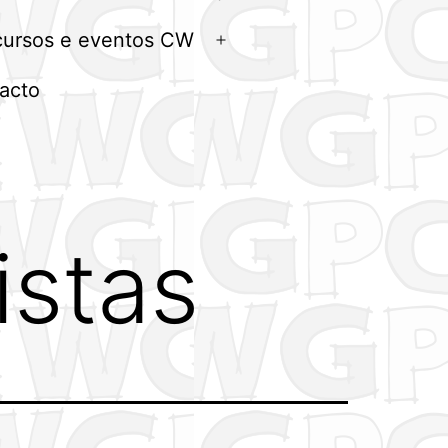
menu
ursos e eventos CW
Abrir
menu
acto
istas