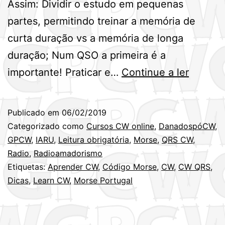
Assim: Dividir o estudo em pequenas
partes, permitindo treinar a memória de
curta duração vs a memória de longa
duração; Num QSO a primeira é a
Dicas
importante! Praticar e…
Continue a ler
para
ajudar
Publicado em
06/02/2019
na
Categorizado como
Cursos CW online
,
DanadospóCW
,
aprend
GPCW
,
IARU
,
Leitura obrigatória
,
Morse
,
QRS CW
,
Radio
,
Radioamadorismo
de
Etiquetas:
Aprender CW
,
Código Morse
,
CW
,
CW QRS
,
CW!
Dicas
,
Learn CW
,
Morse Portugal