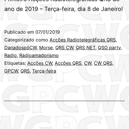
ano de 2019 – Terça-feira, dia 8 de Janeiro!
Publicado em
07/01/2019
Categorizado como
Acções Radiotelegráficas QRS
,
DanadospóCW
,
Morse
,
QRS CW
,
QRS NET
,
QSO party
,
Radio
,
Radioamadorismo
Etiquetas:
Acções CW
,
Acções QRS
,
CW
,
CW QRS
,
GPCW
,
QRS
,
Terça-feira