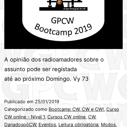
A opinião dos radioamadores sobre o
assunto pode ser registada
até ao próximo Domingo. Vy 73
Publicado em
25/01/2019
Categorizado como
Bootcamp CW, CW e CW!
,
Curso
CW online - Nível 1
,
Cursos CW online
,
CW
,
DanadospóCW
,
Eventos
,
Leitura obrigatória
,
Modos
,