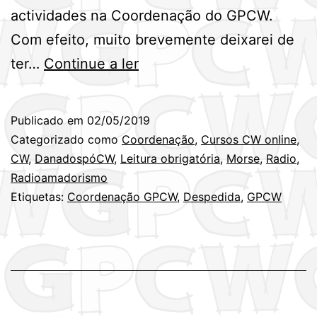
actividades na Coordenação do GPCW.
Com efeito, muito brevemente deixarei de
Até
ter…
Continue a ler
sempre
GPCW!
Publicado em
02/05/2019
Categorizado como
Coordenação
,
Cursos CW online
,
CW
,
DanadospóCW
,
Leitura obrigatória
,
Morse
,
Radio
,
Radioamadorismo
Etiquetas:
Coordenação GPCW
,
Despedida
,
GPCW