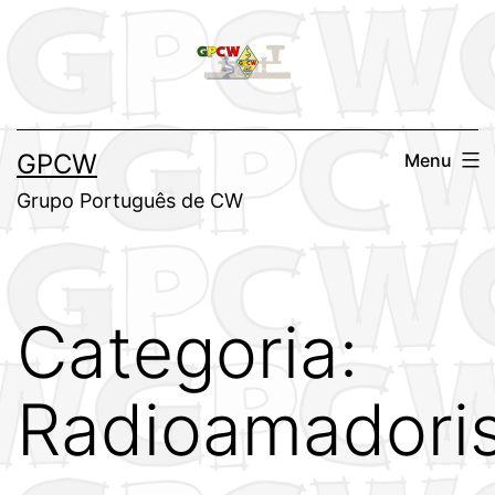
Saltar
para
o
conteúdo
GPCW
Menu
Grupo Português de CW
Categoria:
Radioamadori