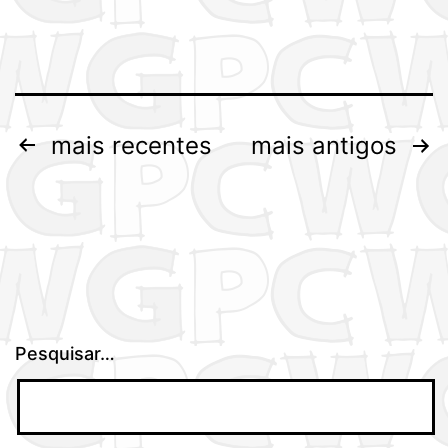
2018!
Paginação
mais recentes
mais antigos
dos
conteúdos
Pesquisar…