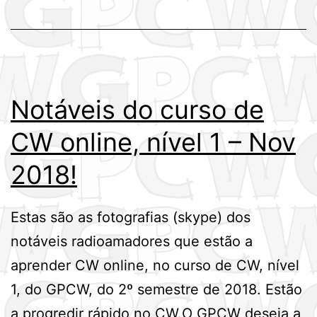
!
Terça-
feira,
dia
Notáveis do curso de
18
de
CW online, nível 1 – Nov
Dezembro
2018!
Estas são as fotografias (skype) dos
notáveis radioamadores que estão a
aprender CW online, no curso de CW, nível
1, do GPCW, do 2º semestre de 2018. Estão
a progredir rápido no CW.O GPCW deseja a