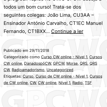
todos um bom curso! Trata-se dos
seguintes colegas: João Lima, CU3AA –
Ensinador António Carvalho, CT1EC Manuel
Notáveis
Fernando, CT1BXX…
Continue a ler
do
curso
Publicado em
29/11/2018
de
Categorizado como
Curso CW online - Nível 1
,
Cursos
CW
CW online
,
DanadospóCW
,
GPCW
,
Morse
,
QRS
,
QRS
CW
,
Radioamadorismo
,
Uncategorized
online,
Etiquetas:
Curso
,
Curso de CW online - Nível 1
,
Cursos
nível
de CW online
,
CW
,
CW online
,
Nível 1
,
Radio
,
TSF
1
–
Nov