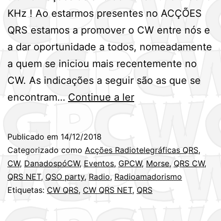
KHz ! Ao estarmos presentes no ACÇÕES
QRS estamos a promover o CW entre nós e
a dar oportunidade a todos, nomeadamente
a quem se iniciou mais recentemente no
CW. As indicações a seguir são as que se
Último
encontram…
Continue a ler
Acções
Radiotelegráficas
Publicado em
14/12/2018
QRS
Categorizado como
Acções Radiotelegráficas QRS
,
do
CW
,
DanadospóCW
,
Eventos
,
GPCW
,
Morse
,
QRS CW
,
QRS NET
,
QSO party
,
Radio
,
Radioamadorismo
ano
Etiquetas:
CW QRS
,
CW QRS NET
,
QRS
de
2018