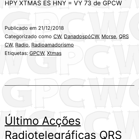
HPY XTMAS ES HNY = VY 73 de GPCW
Publicado em
21/12/2018
Categorizado como
CW
,
DanadospóCW
,
Morse
,
QRS
CW
,
Radio
,
Radioamadorismo
Etiquetas:
GPCW
,
Xtmas
Último Acções
Radiotelegráficas QRS