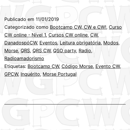
CW,
CW
Publicado em
11/01/2019
e
Categorizado como
Bootcamp CW, CW e CW!
,
Curso
CW!
CW online - Nível 1
,
Cursos CW online
,
CW
,
DanadospóCW
,
Eventos
,
Leitura obrigatória
,
Modos
,
–
Morse
,
QRS
,
QRS CW
,
QSO party
,
Radio
,
Inquér
Radioamadorismo
Etiquetas:
Bootcamp CW
,
Código Morse
,
Evento CW
,
GPCW
,
Inquérito
,
Morse Portugal