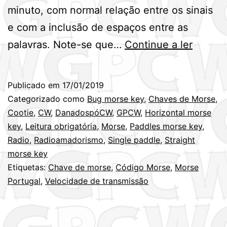
minuto, com normal relação entre os sinais
e com a inclusão de espaços entre as
Qual
palavras. Note-se que…
Continue a ler
a
minha
Publicado em
17/01/2019
veloci
Categorizado como
Bug morse key
,
Chaves de Morse
,
de
Cootie
,
CW
,
DanadospóCW
,
GPCW
,
Horizontal morse
key
,
Leitura obrigatória
,
Morse
,
Paddles morse key
,
transm
Radio
,
Radioamadorismo
,
Single paddle
,
Straight
em
morse key
CW
Etiquetas:
Chave de morse
,
Código Morse
,
Morse
Portugal
,
Velocidade de transmissão
?