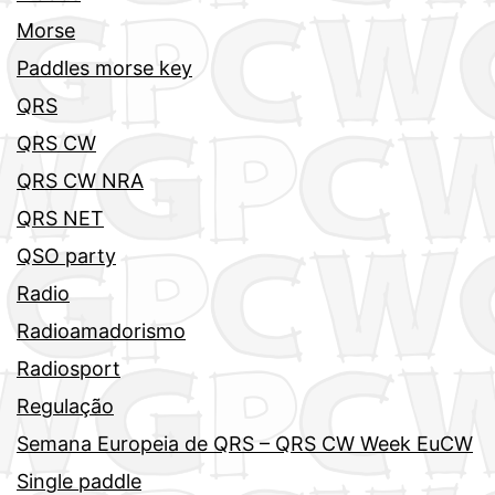
Morse
Paddles morse key
QRS
QRS CW
QRS CW NRA
QRS NET
QSO party
Radio
Radioamadorismo
Radiosport
Regulação
Semana Europeia de QRS – QRS CW Week EuCW
Single paddle