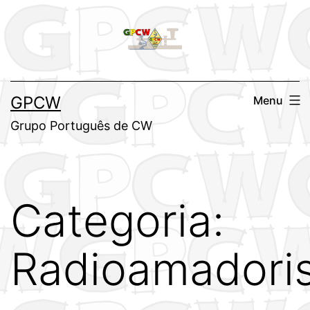
Saltar
para
o
conteúdo
GPCW
Menu
Grupo Português de CW
Categoria:
Radioamadori