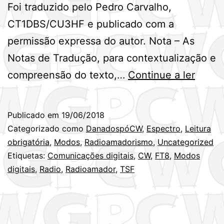
Foi traduzido pelo Pedro Carvalho,
CT1DBS/CU3HF e publicado com a
permissão expressa do autor. Nota – As
Notas de Tradução, para contextualização e
O
compreensão do texto,…
Continue a ler
Joe
Taylor
Publicado em
19/06/2018
K1JT,
Categorizado como
DanadospóCW
,
Espectro
,
Leitura
destru
obrigatória
,
Modos
,
Radioamadorismo
,
Uncategorized
Etiquetas:
Comunicações digitais
,
CW
,
FT8
,
Modos
o
digitais
,
Radio
,
Radioamador
,
TSF
radio