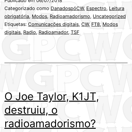
Publicado em
06/07/2018
K1JT,
Categorizado como
DanadospóCW
,
Espectro
,
Leitura
destruiu,
obrigatória
,
Modos
,
Radioamadorismo
,
Uncategorized
Etiquetas:
Comunicações digitais
,
CW
,
FT8
,
Modos
o
digitais
,
Radio
,
Radioamador
,
TSF
radioamador
O Joe Taylor, K1JT,
destruiu, o
radioamadorismo?