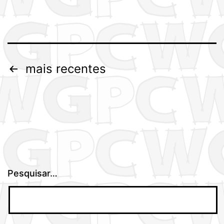
Paginação
mais recentes
dos
conteúdos
Pesquisar…