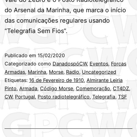
do Arsenal da Marinha, que marca o início
das comunicações regulares usando
“Telegrafia Sem Fios”.
Publicado em
15/02/2020
Categorizado como
DanadospóCW
,
Eventos
,
Forças
Armadas
,
Marinha
,
Morse
,
Radio
,
Uncategorized
Etiquetas:
16 de Fevereiro de 1910
,
Almirante Leiria
Pinto
,
Armada
,
Código Morse
,
Comemoração
,
CT4DZ
,
CW
,
Portugal
,
Posto radiotelegráfico
,
Telegrafia
,
TSF