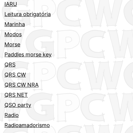
IARU
Leitura obrigatória
Marinha
Modos
Morse
Paddles morse key
QRS
QRS CW
QRS CW NRA
QRS NET
QSO party
Radio
Radioamadorismo