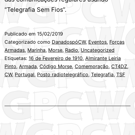
“Telegrafia Sem Fios”.
Publicado em
15/02/2019
Categorizado como
DanadospóCW
,
Eventos
,
Forças
Armadas
,
Marinha
,
Morse
,
Radio
,
Uncategorized
Etiquetas:
16 de Fevereiro de 1910
,
Almirante Leiria
Pinto
,
Armada
,
Código Morse
,
Comemoração
,
CT4DZ
,
CW
,
Portugal
,
Posto radiotelegráfico
,
Telegrafia
,
TSF