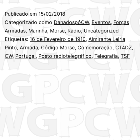
Publicado em
15/02/2018
Categorizado como
DanadospóCW
,
Eventos
,
Forças
Armadas
,
Marinha
,
Morse
,
Radio
,
Uncategorized
Etiquetas:
16 de Fevereiro de 1910
,
Almirante Leiria
Pinto
,
Armada
,
Código Morse
,
Comemoração
,
CT4DZ
,
CW
,
Portugal
,
Posto radiotelegráfico
,
Telegrafia
,
TSF