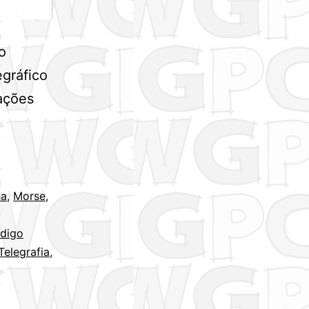
o
egráfico
ações
ha
,
Morse
,
digo
Telegrafia
,