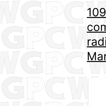
109
co
rad
Mar