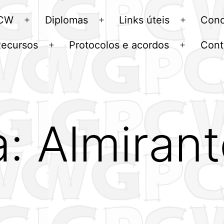
menu
 CW
Diplomas
Links úteis
Conc
Abrir
Abrir
Abrir
menu
menu
menu
Recursos
Protocolos e acordos
Cont
Abrir
Abrir
u
menu
menu
a:
Almirant