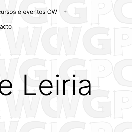
menu
ursos e eventos CW
Abrir
menu
acto
e Leiria