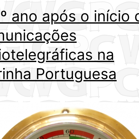
º ano após o início 
municações
iotelegráficas na
inha Portuguesa