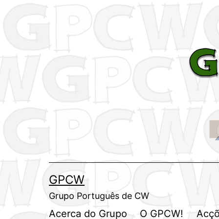
Saltar
para
o
conteúdo
GPCW
Grupo Português de CW
Acerca do Grupo
O GPCW!
Acçõ