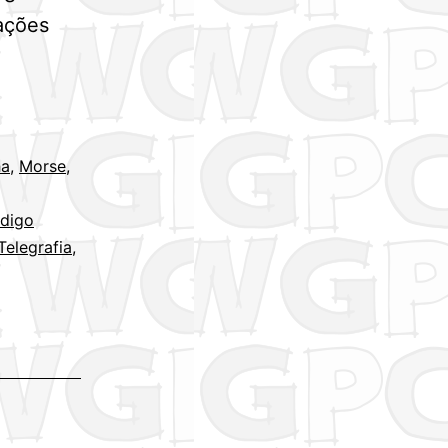
ações
ha
,
Morse
,
digo
Telegrafia
,