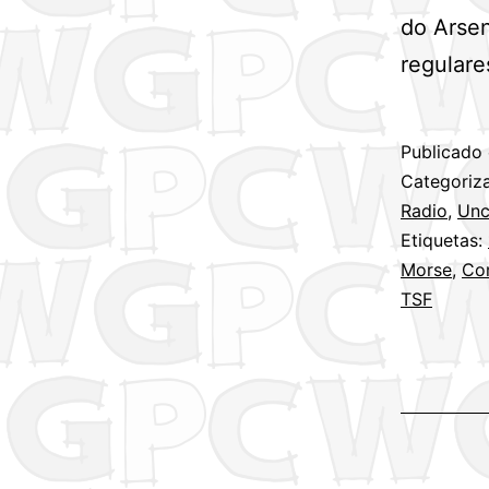
do Arsen
regulare
Publicado
Categori
Radio
,
Unc
Etiquetas:
Morse
,
Co
TSF