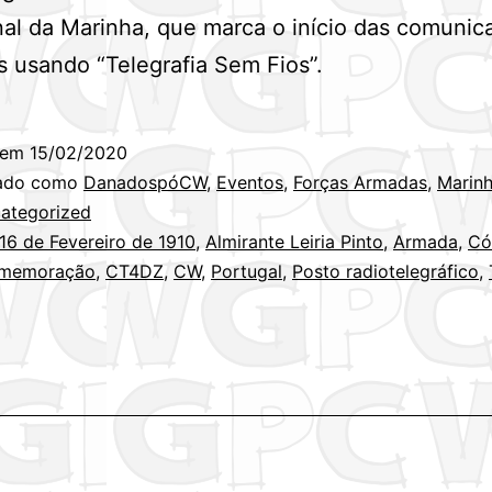
al da Marinha, que marca o início das comunic
s usando “Telegrafia Sem Fios”.
 em
15/02/2020
zado como
DanadospóCW
,
Eventos
,
Forças Armadas
,
Marin
ategorized
16 de Fevereiro de 1910
,
Almirante Leiria Pinto
,
Armada
,
Có
memoração
,
CT4DZ
,
CW
,
Portugal
,
Posto radiotelegráfico
,