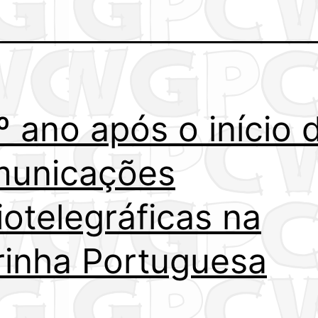
º ano após o início 
municações
iotelegráficas na
inha Portuguesa