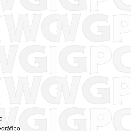
o
egráfico