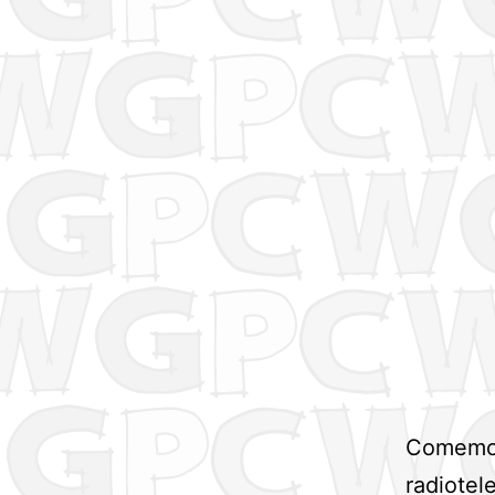
Comemora
radiotel