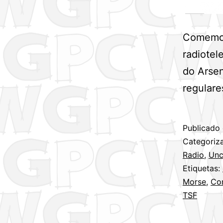
Comemora
radiotel
do Arsen
regulare
Publicado
Categori
Radio
,
Unc
Etiquetas:
Morse
,
Co
TSF