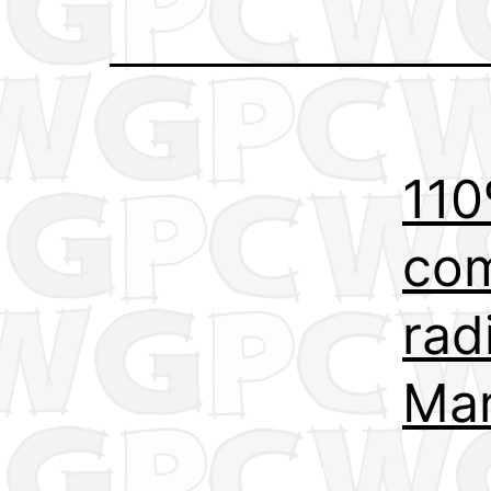
110
co
rad
Mar