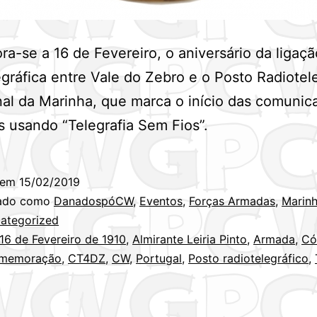
-se a 16 de Fevereiro, o aniversário da ligaçã
egráfica entre Vale do Zebro e o Posto Radiotel
al da Marinha, que marca o início das comunic
s usando “Telegrafia Sem Fios”.
 em
15/02/2019
zado como
DanadospóCW
,
Eventos
,
Forças Armadas
,
Marin
ategorized
16 de Fevereiro de 1910
,
Almirante Leiria Pinto
,
Armada
,
Có
memoração
,
CT4DZ
,
CW
,
Portugal
,
Posto radiotelegráfico
,