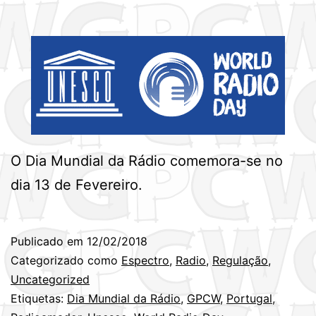
O Dia Mundial da Rádio comemora-se no
dia 13 de Fevereiro.
Publicado em
12/02/2018
Categorizado como
Espectro
,
Radio
,
Regulação
,
Uncategorized
Etiquetas:
Dia Mundial da Rádio
,
GPCW
,
Portugal
,