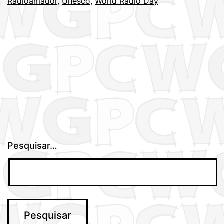
Radioamador
,
Unesco
,
World Radio Day
Pesquisar…