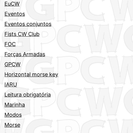
EuCW
Eventos
Eventos conjuntos
Fists CW Club
FOC
Forças Armadas
GPCW
Horizontal morse key
IARU
Leitura obrigatória
Marinha
Modos
Morse