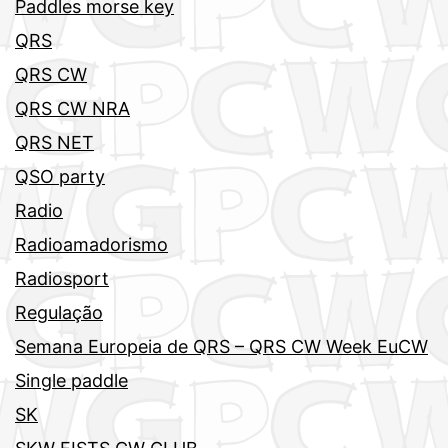
Paddles morse key
QRS
QRS CW
QRS CW NRA
QRS NET
QSO party
Radio
Radioamadorismo
Radiosport
Regulação
Semana Europeia de QRS – QRS CW Week EuCW
Single paddle
SK