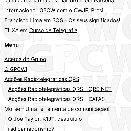
canadian pharmacies mail order
em
Parceria
internacional: GPCW com o CWJF, Brasil
Francisco Lima
em
SOS – Os seus significados!
TUXA
em
Curso de Telegrafia
Menu
Acerca do Grupo
O GPCW!
Acções Radiotelegráficas QRS
Acções Radiotelegráficas QRS – QRS NET
Acções Radiotelegráficas QRS – DATAS
Morse – Uma ferramenta de comunicação!
O Joe Taylor, K1JT, destruiu o
radioamadorismo?