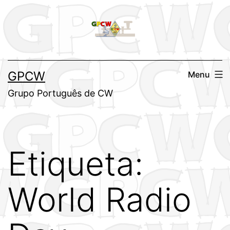
Saltar
para
o
conteúdo
GPCW
Menu
Grupo Português de CW
Etiqueta:
World Radio