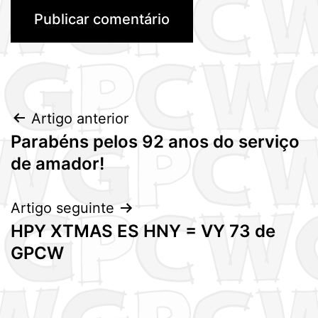
Navegação
Artigo anterior
Parabéns pelos 92 anos do serviço
de
de amador!
artigos
Artigo seguinte
HPY XTMAS ES HNY = VY 73 de
GPCW