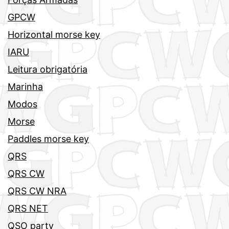
GPCW
Horizontal morse key
IARU
Leitura obrigatória
Marinha
Modos
Morse
Paddles morse key
QRS
QRS CW
QRS CW NRA
QRS NET
QSO party