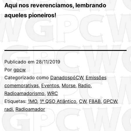
Aqui nos reverenciamos, lembrando
aqueles pioneiros!
Publicado em
28/11/2019
Por
gpcw
Categorizado como
DanadospóCW
,
Emissões
comemorativas
,
Eventos
,
Morse
,
Radio
,
Radioamadorismo
,
WRC
Etiquetas:
1MO
,
1º QSO Atlântico
,
CW
,
F8AB
,
GPCW
,
radi
,
Radioamador