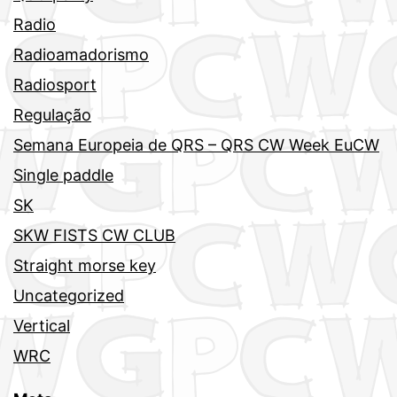
Radio
Radioamadorismo
Radiosport
Regulação
Semana Europeia de QRS – QRS CW Week EuCW
Single paddle
SK
SKW FISTS CW CLUB
Straight morse key
Uncategorized
Vertical
WRC