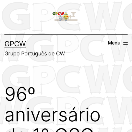
Saltar
para
o
conteúdo
GPCW
Menu
Grupo Português de CW
96º
aniversário