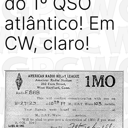
do 1º QSO
atlântico! Em
CW, claro!