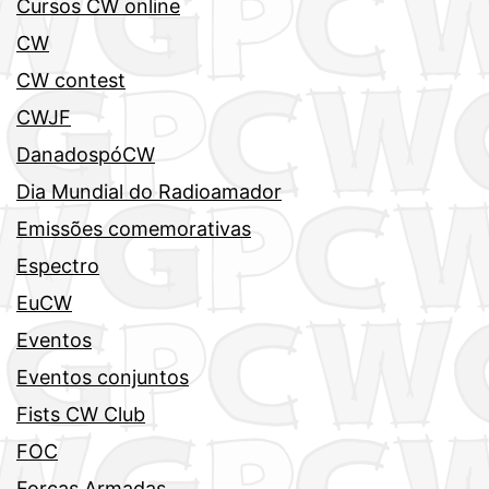
Cursos CW online
CW
CW contest
CWJF
DanadospóCW
Dia Mundial do Radioamador
Emissões comemorativas
Espectro
EuCW
Eventos
Eventos conjuntos
Fists CW Club
FOC
Forças Armadas