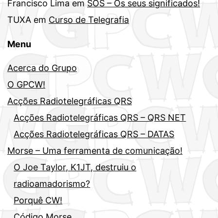
Francisco Lima
em
SOS – Os seus significados!
TUXA
em
Curso de Telegrafia
Menu
Acerca do Grupo
O GPCW!
Acções Radiotelegráficas QRS
Acções Radiotelegráficas QRS – QRS NET
Acções Radiotelegráficas QRS – DATAS
Morse – Uma ferramenta de comunicação!
O Joe Taylor, K1JT, destruiu o
radioamadorismo?
Porquê CW!
Código Morse