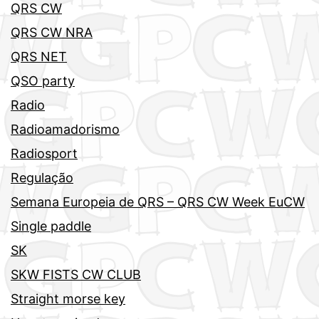
QRS CW
QRS CW NRA
QRS NET
QSO party
Radio
Radioamadorismo
Radiosport
Regulação
Semana Europeia de QRS – QRS CW Week EuCW
Single paddle
SK
SKW FISTS CW CLUB
Straight morse key