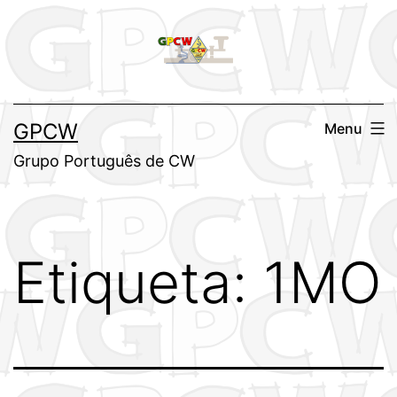
Saltar
para
o
conteúdo
GPCW
Menu
Grupo Português de CW
Etiqueta:
1MO