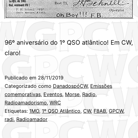
96º aniversário do 1º QSO atlântico! Em CW,
claro!
Publicado em
28/11/2019
Categorizado como
DanadospóCW
,
Emissões
comemorativas
,
Eventos
,
Morse
,
Radio
,
Radioamadorismo
,
WRC
Etiquetas:
1MO
,
1º QSO Atlântico
,
CW
,
F8AB
,
GPCW
,
radi
,
Radioamador