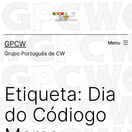
Saltar
para
o
conteúdo
GPCW
Menu
Grupo Português de CW
Etiqueta:
Dia
do Códiogo