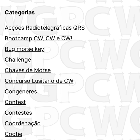
Categorias
Acções Radiotelegráficas QRS
Bootcamp CW, CW e CW!
Bug morse key
Challenge
Chaves de Morse
Concurso Lusitano de CW
Congéneres
Contest
Contestes
Coordenação
Cootie