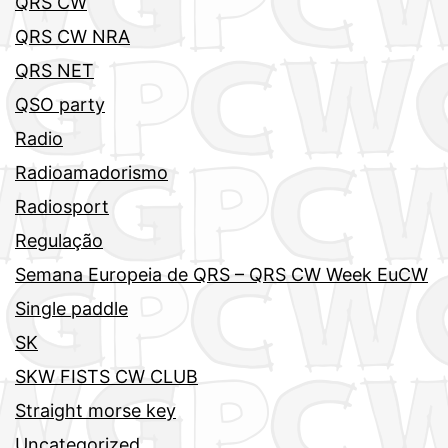
QRS CW
QRS CW NRA
QRS NET
QSO party
Radio
Radioamadorismo
Radiosport
Regulação
Semana Europeia de QRS – QRS CW Week EuCW
Single paddle
SK
SKW FISTS CW CLUB
Straight morse key
Uncategorized