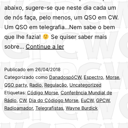
abaixo, sugere-se que neste dia cada um
de nós faça, pelo menos, um QSO em CW.
Um QSO em telegrafia…Nem sabe o bem
que lhe fazia!
Se quiser saber mais
Dia
sobre…
Continue a ler
Mundial
do
Publicado em
26/04/2018
Código
Categorizado como
DanadospóCW
,
Espectro
,
Morse
,
Morse
QSO party
,
Radio
,
Regulação
,
Uncategorized
Etiquetas:
Código Morse
,
Conferência Mundial de
–
Rádio
,
CW
,
Dia do Códiogo Morse
,
EuCW
,
GPCW
,
27
Radioamador
,
Telegrafistas
,
Wayne Burdick
de
Abril