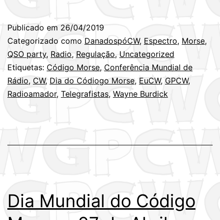
Mundial
do
Publicado em
26/04/2019
Código
Categorizado como
DanadospóCW
,
Espectro
,
Morse
,
Morse
QSO party
,
Radio
,
Regulação
,
Uncategorized
Etiquetas:
Código Morse
,
Conferência Mundial de
–
Rádio
,
CW
,
Dia do Códiogo Morse
,
EuCW
,
GPCW
,
27
Radioamador
,
Telegrafistas
,
Wayne Burdick
de
Abril
Dia Mundial do Código