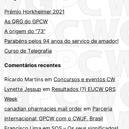
Prémio Horkheimer 2021
As QRG do GPCW
A origem do “73”
Parabéns pelos 94 anos do serviço de amador!
Curso de Telegrafia
Comentários recentes
Ricardo Martins
em
Concursos e eventos CW
Lynette Jessup
em
Resultados (?) EUCW QRS
Week
canadian pharmacies mail order
em
Parceria
internacional: GPCW com o CWJF, Brasil
Francisco Lima
em
SOS – Os seus significados!