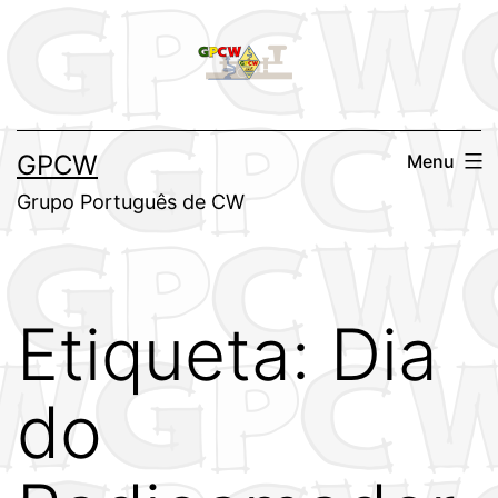
Saltar
para
o
conteúdo
GPCW
Menu
Grupo Português de CW
Etiqueta:
Dia
do