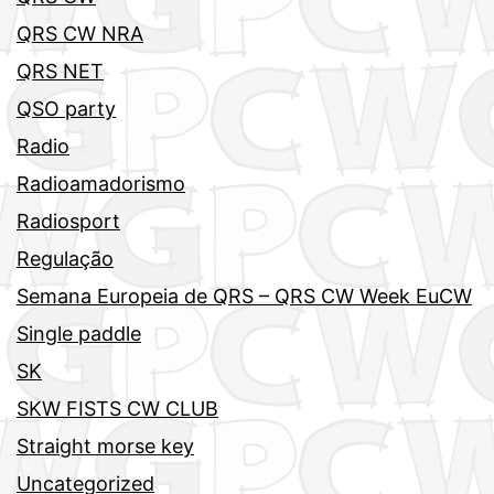
QRS CW NRA
QRS NET
QSO party
Radio
Radioamadorismo
Radiosport
Regulação
Semana Europeia de QRS – QRS CW Week EuCW
Single paddle
SK
SKW FISTS CW CLUB
Straight morse key
Uncategorized