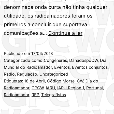
denominada onda curta não tinha qualquer
utilidade, os radioamadores foram os
primeiros a concluir que suportava
Dia
comunicações a…
Continue a ler
Mundial
do
Publicado em
17/04/2018
Radioamador
Categorizado como
Congéneres
,
DanadospóCW
,
Dia
–
Mundial do Radioamador
,
Eventos
,
Eventos conjuntos
,
Radio
,
Regulação
,
Uncategorized
18
Etiquetas:
18 de Abril
,
Código Morse
,
CW
,
Dia do
de
Radioamador
,
GPCW
,
IARU
,
IARU Region 1
,
Portugal
,
Abril
Radioamador
,
REP
,
Telegrafistas