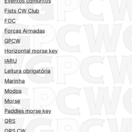
Eventos conjuntos
Fists CW Club
FOC
Forças Armadas
GPCW
Horizontal morse key
IARU
Leitura obrigatória
Marinha
Modos
Morse
Paddles morse key
QRS
QRS CW