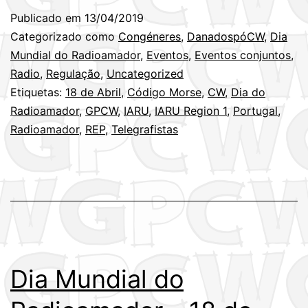
do
Publicado em
13/04/2019
Radioamador
Categorizado como
Congéneres
,
DanadospóCW
,
Dia
–
Mundial do Radioamador
,
Eventos
,
Eventos conjuntos
,
Radio
,
Regulação
,
Uncategorized
18
Etiquetas:
18 de Abril
,
Código Morse
,
CW
,
Dia do
de
Radioamador
,
GPCW
,
IARU
,
IARU Region 1
,
Portugal
,
Abril
Radioamador
,
REP
,
Telegrafistas
Dia Mundial do