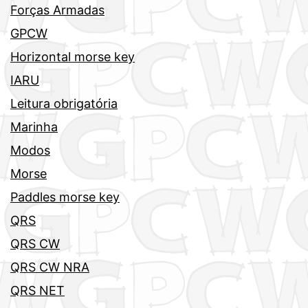
Forças Armadas
GPCW
Horizontal morse key
IARU
Leitura obrigatória
Marinha
Modos
Morse
Paddles morse key
QRS
QRS CW
QRS CW NRA
QRS NET