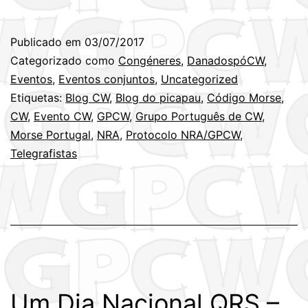
Publicado em
03/07/2017
Categorizado como
Congéneres
,
DanadospóCW
,
Eventos
,
Eventos conjuntos
,
Uncategorized
Etiquetas:
Blog CW
,
Blog do picapau
,
Código Morse
,
CW
,
Evento CW
,
GPCW
,
Grupo Português de CW
,
Morse Portugal
,
NRA
,
Protocolo NRA/GPCW
,
Telegrafistas
Um Dia Nacional QRS –