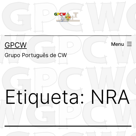
Saltar
para
o
conteúdo
GPCW
Menu
Grupo Português de CW
Etiqueta:
NRA