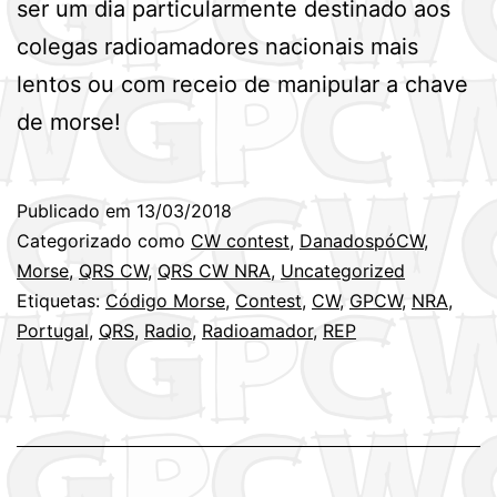
ser um dia particularmente destinado aos
colegas radioamadores nacionais mais
lentos ou com receio de manipular a chave
de morse!
Publicado em
13/03/2018
Categorizado como
CW contest
,
DanadospóCW
,
Morse
,
QRS CW
,
QRS CW NRA
,
Uncategorized
Etiquetas:
Código Morse
,
Contest
,
CW
,
GPCW
,
NRA
,
Portugal
,
QRS
,
Radio
,
Radioamador
,
REP