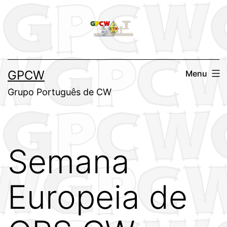
Saltar
para
o
conteúdo
GPCW
Menu
Grupo Português de CW
Semana
Europeia de