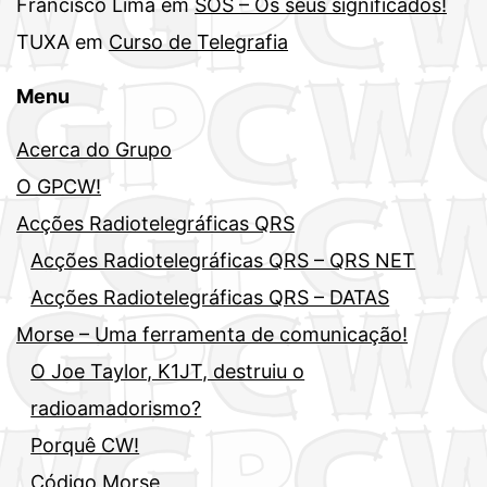
Francisco Lima
em
SOS – Os seus significados!
TUXA
em
Curso de Telegrafia
Menu
Acerca do Grupo
O GPCW!
Acções Radiotelegráficas QRS
Acções Radiotelegráficas QRS – QRS NET
Acções Radiotelegráficas QRS – DATAS
Morse – Uma ferramenta de comunicação!
O Joe Taylor, K1JT, destruiu o
radioamadorismo?
Porquê CW!
Código Morse