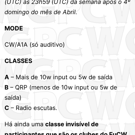
(UTC) às 23h59 (UTC) da semana após o 4º
domingo do mês de Abril.
MODE
CW/A1A (só auditivo)
CLASSES
A
– Mais de 10w input ou 5w de saída
B
– QRP (menos de 10w input ou 5w de
saída)
C
– Radio escutas.
Há ainda uma
classe invisível de
participantes que são os clubes do EuCW