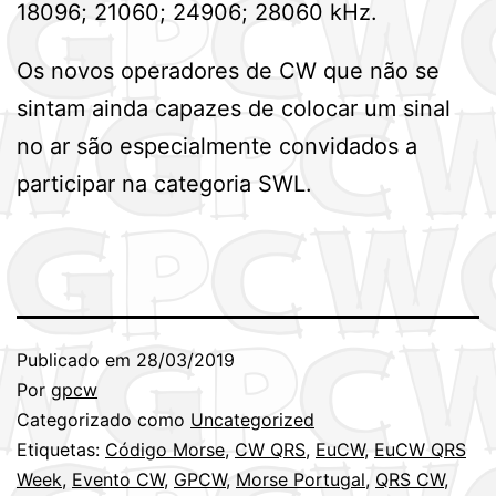
18096; 21060; 24906; 28060 kHz.
Os novos operadores de CW que não se
sintam ainda capazes de colocar um sinal
no ar são especialmente convidados a
participar na categoria SWL.
Publicado em
28/03/2019
Por
gpcw
Categorizado como
Uncategorized
Etiquetas:
Código Morse
,
CW QRS
,
EuCW
,
EuCW QRS
Week
,
Evento CW
,
GPCW
,
Morse Portugal
,
QRS CW
,