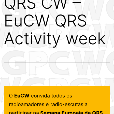
QRS CW –
EuCW QRS
Activity week
O
EuCW
convida todos os
radioamadores e radio-escutas a
participar na
Semana Europeia de QRS