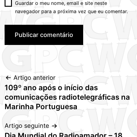
Guardar o meu nome, email e site neste
navegador para a próxima vez que eu comentar.
Navegação
Artigo anterior
109º ano após o início das
de
comunicações radiotelegráficas na
artigos
Marinha Portuguesa
Artigo seguinte
Dia Mundial do Radioamador – 18