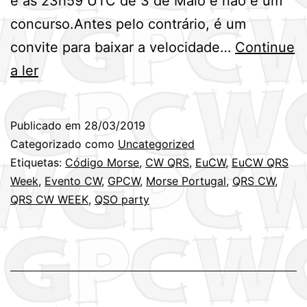
e as 23h59 UTC de 3 de Maio e não é um
concurso.Antes pelo contrário, é um
convite para baixar a velocidade…
Continue
Semana
a ler
Europeia
de
Publicado em
28/03/2019
QRS
Categorizado como
Uncategorized
CW
Etiquetas:
Código Morse
,
CW QRS
,
EuCW
,
EuCW QRS
Week
,
Evento CW
,
GPCW
,
Morse Portugal
,
QRS CW
,
–
QRS CW WEEK
,
QSO party
EuCW
QRS
Activity
week