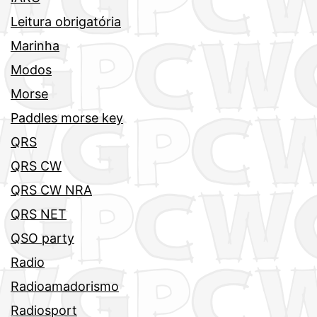
Leitura obrigatória
Marinha
Modos
Morse
Paddles morse key
QRS
QRS CW
QRS CW NRA
QRS NET
QSO party
Radio
Radioamadorismo
Radiosport