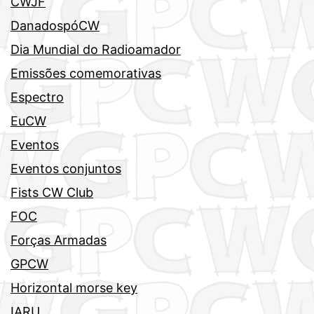
CWJF
DanadospóCW
Dia Mundial do Radioamador
Emissões comemorativas
Espectro
EuCW
Eventos
Eventos conjuntos
Fists CW Club
FOC
Forças Armadas
GPCW
Horizontal morse key
IARU