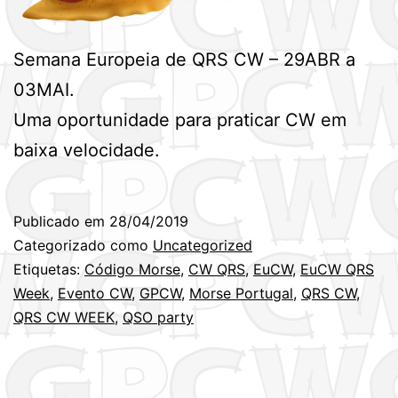
Semana Europeia de QRS CW – 29ABR a
03MAI.
Uma oportunidade para praticar CW em
baixa velocidade.
Publicado em
28/04/2019
Categorizado como
Uncategorized
Etiquetas:
Código Morse
,
CW QRS
,
EuCW
,
EuCW QRS
Week
,
Evento CW
,
GPCW
,
Morse Portugal
,
QRS CW
,
QRS CW WEEK
,
QSO party