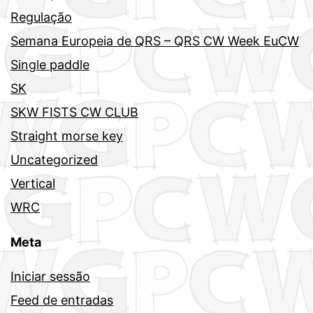
Regulação
Semana Europeia de QRS – QRS CW Week EuCW
Single paddle
SK
SKW FISTS CW CLUB
Straight morse key
Uncategorized
Vertical
WRC
Meta
Iniciar sessão
Feed de entradas