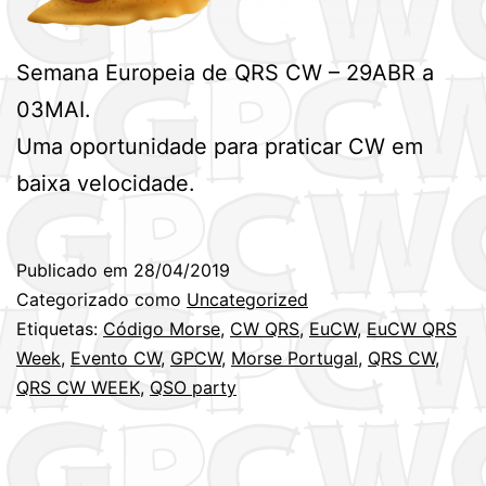
Semana Europeia de QRS CW – 29ABR a
03MAI.
Uma oportunidade para praticar CW em
baixa velocidade.
Publicado em
28/04/2019
Categorizado como
Uncategorized
Etiquetas:
Código Morse
,
CW QRS
,
EuCW
,
EuCW QRS
Week
,
Evento CW
,
GPCW
,
Morse Portugal
,
QRS CW
,
QRS CW WEEK
,
QSO party