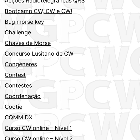
Acções Radiotelegráficas QRS
Bootcamp CW, CW e CW!
Bug morse key
Challenge
Chaves de Morse
Concurso Lusitano de CW
Congéneres
Contest
Contestes
Coordenação
Cootie
CQMM DX
Curso CW online – Nível 1
Curso CW online – Nível 2