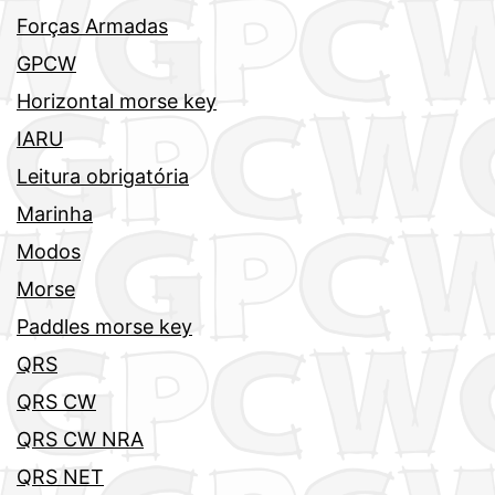
Forças Armadas
GPCW
Horizontal morse key
IARU
Leitura obrigatória
Marinha
Modos
Morse
Paddles morse key
QRS
QRS CW
QRS CW NRA
QRS NET