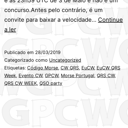
e as 23h59 UTC de 3 de Maio e não é um
concurso.Antes pelo contrário, é um
convite para baixar a velocidade…
Continue
Semana
a ler
Europeia
de
Publicado em
28/03/2019
QRS
Categorizado como
Uncategorized
CW
Etiquetas:
Código Morse
,
CW QRS
,
EuCW
,
EuCW QRS
Week
,
Evento CW
,
GPCW
,
Morse Portugal
,
QRS CW
,
–
QRS CW WEEK
,
QSO party
EuCW
QRS
Activity
week