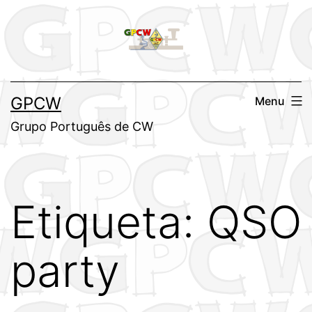
Saltar
para
o
conteúdo
GPCW
Menu
Grupo Português de CW
Etiqueta:
QSO
party