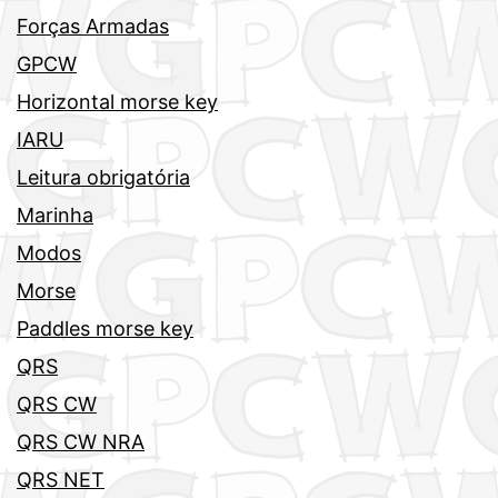
Forças Armadas
GPCW
Horizontal morse key
IARU
Leitura obrigatória
Marinha
Modos
Morse
Paddles morse key
QRS
QRS CW
QRS CW NRA
QRS NET