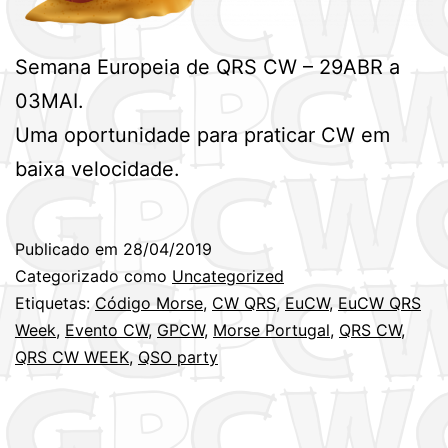
Semana Europeia de QRS CW – 29ABR a
03MAI.
Uma oportunidade para praticar CW em
baixa velocidade.
Publicado em
28/04/2019
Categorizado como
Uncategorized
Etiquetas:
Código Morse
,
CW QRS
,
EuCW
,
EuCW QRS
Week
,
Evento CW
,
GPCW
,
Morse Portugal
,
QRS CW
,
QRS CW WEEK
,
QSO party