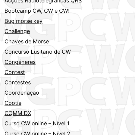
Acções Radiotelegráficas QRS
Bootcamp CW, CW e CW!
Bug morse key
Challenge
Chaves de Morse
Concurso Lusitano de CW
Congéneres
Contest
Contestes
Coordenação
Cootie
CQMM DX
Curso CW online – Nível 1
Curso CW online – Nível 2