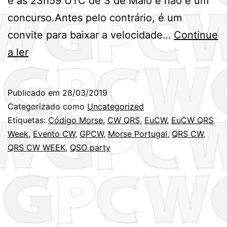
e as 23h59 UTC de 3 de Maio e não é um
concurso.Antes pelo contrário, é um
convite para baixar a velocidade…
Continue
Semana
a ler
Europeia
de
Publicado em
28/03/2019
QRS
Categorizado como
Uncategorized
CW
Etiquetas:
Código Morse
,
CW QRS
,
EuCW
,
EuCW QRS
Week
,
Evento CW
,
GPCW
,
Morse Portugal
,
QRS CW
,
–
QRS CW WEEK
,
QSO party
EuCW
QRS
Activity
week