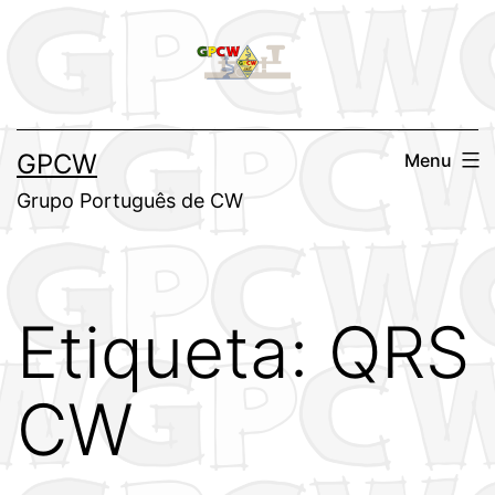
Saltar
para
o
conteúdo
GPCW
Menu
Grupo Português de CW
Etiqueta:
QRS
CW