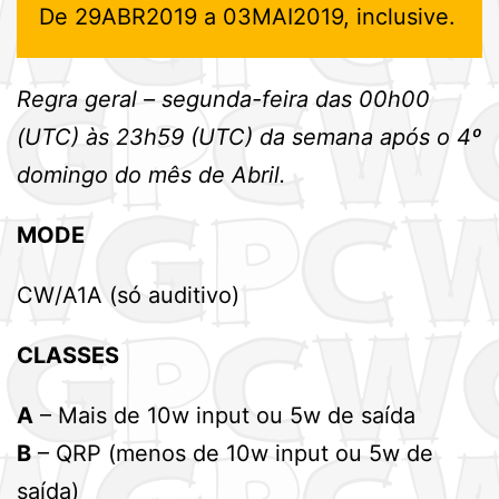
De 29ABR2019 a 03MAI2019, inclusive.
Regra geral – segunda-feira das 00h00
(UTC) às 23h59 (UTC) da semana após o 4º
domingo do mês de Abril.
MODE
CW/A1A (só auditivo)
CLASSES
A
– Mais de 10w input ou 5w de saída
B
– QRP (menos de 10w input ou 5w de
saída)