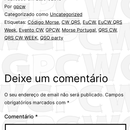
Por
gpcw
Categorizado como
Uncategorized
Etiquetas:
Código Morse
,
CW QRS
,
EuCW
,
EuCW QRS
Week
,
Evento CW
,
GPCW
,
Morse Portugal
,
QRS CW
,
QRS CW WEEK
,
QSO party
Deixe um comentário
O seu endereço de email não será publicado.
Campos
obrigatórios marcados com
*
Comentário
*