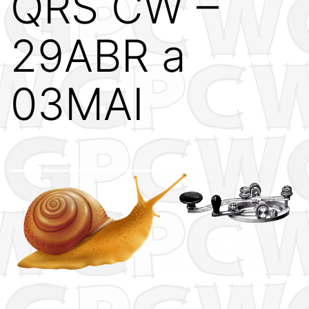
QRS CW –
29ABR a
03MAI