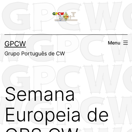
Saltar
para
o
conteúdo
GPCW
Menu
Grupo Português de CW
Semana
Europeia de