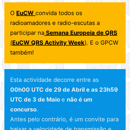
O
EuCW
convida todos os
radioamadores e radio-escutas a
participar na
Semana Europeia de QRS
(
EuCW QRS Activity Week
)
. E o GPCW
também!
Esta actividade decorre entre as
00h00 UTC de 29 de Abril e as 23h59
UTC de 3 de Maio
e
não é um
concurso
.
Antes pelo contrário, é um convite para
baixar a velocidade de transmissão e