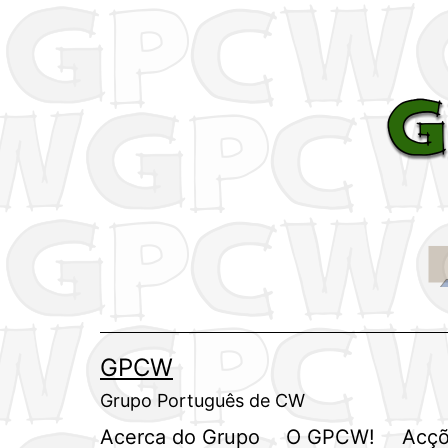
Saltar
para
o
conteúdo
GPCW
Grupo Português de CW
Acerca do Grupo
O GPCW!
Acçõ