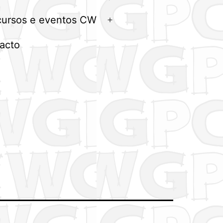
menu
ursos e eventos CW
Abrir
menu
acto