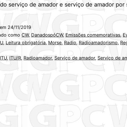
do serviço de amador e serviço de amador por s
 em
24/11/2019
zado como
CW
,
DanadospóCW
,
Emissões comemorativas
,
E
RU
,
Leitura obrigatória
,
Morse
,
Radio
,
Radioamadorismo
,
Re
ITU
,
ITU/R
,
Radioamador
,
Serviço de amador
,
Serviço de a