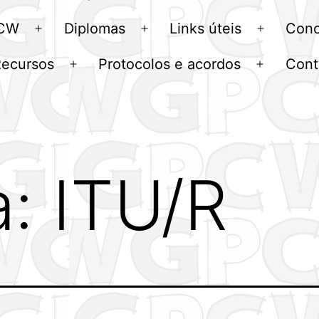
menu
 CW
Diplomas
Links úteis
Conc
Abrir
Abrir
Abrir
menu
menu
menu
Recursos
Protocolos e acordos
Cont
Abrir
Abrir
u
menu
menu
a:
ITU/R