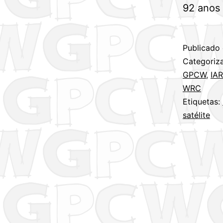
92 anos 
Publicado
Categori
GPCW
,
IA
WRC
Etiquetas:
satélite