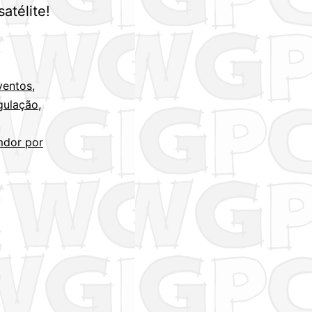
atélite!
ventos
,
gulação
,
mdor por