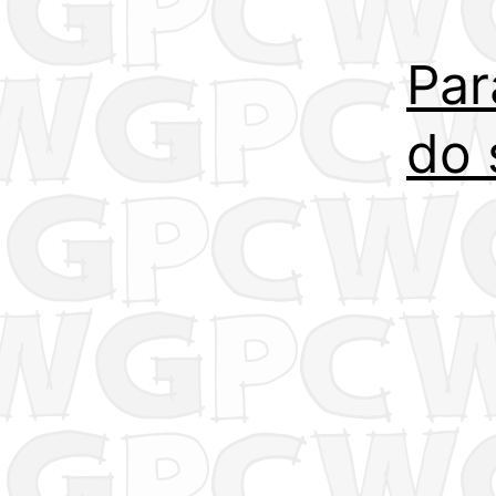
Par
do 