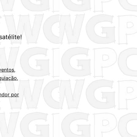
atélite!
ventos
,
gulação
,
mdor por