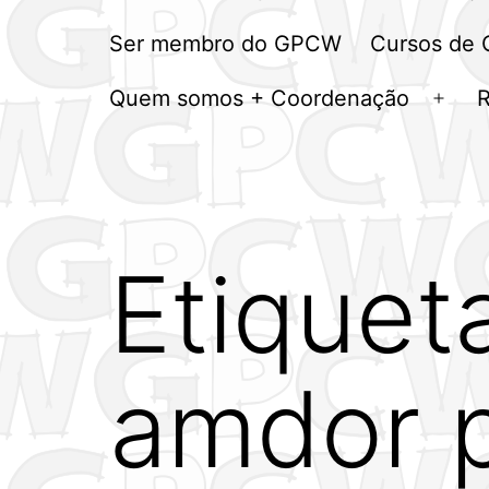
Ser membro do GPCW
Cursos de
Quem somos + Coordenação
Abrir
men
Etiquet
amdor p