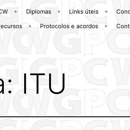
menu
 CW
Diplomas
Links úteis
Conc
Abrir
Abrir
Abrir
menu
menu
menu
Recursos
Protocolos e acordos
Cont
Abrir
Abrir
u
menu
menu
a:
ITU