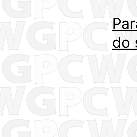
Par
do 