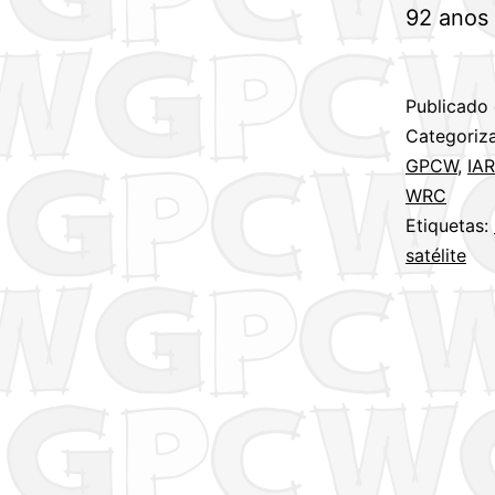
92 anos 
Publicado
Categori
GPCW
,
IA
WRC
Etiquetas:
satélite