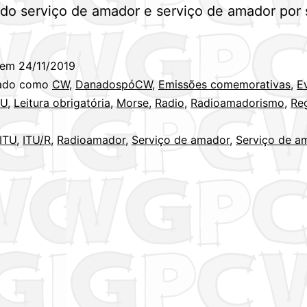
do serviço de amador e serviço de amador por s
 em
24/11/2019
zado como
CW
,
DanadospóCW
,
Emissões comemorativas
,
E
RU
,
Leitura obrigatória
,
Morse
,
Radio
,
Radioamadorismo
,
Re
ITU
,
ITU/R
,
Radioamador
,
Serviço de amador
,
Serviço de a