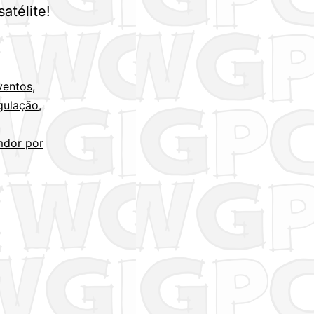
atélite!
ventos
,
gulação
,
mdor por