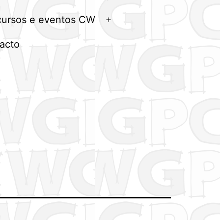
menu
ursos e eventos CW
Abrir
menu
acto