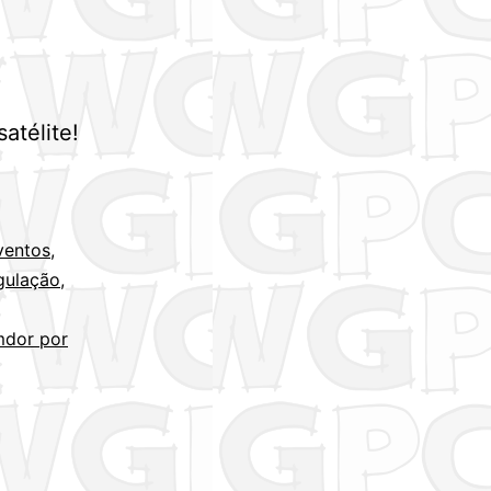
atélite!
ventos
,
gulação
,
mdor por