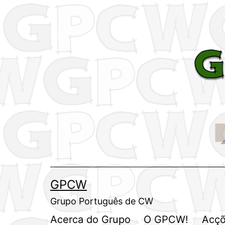
Saltar
para
o
conteúdo
GPCW
Grupo Português de CW
Acerca do Grupo
O GPCW!
Acçõ