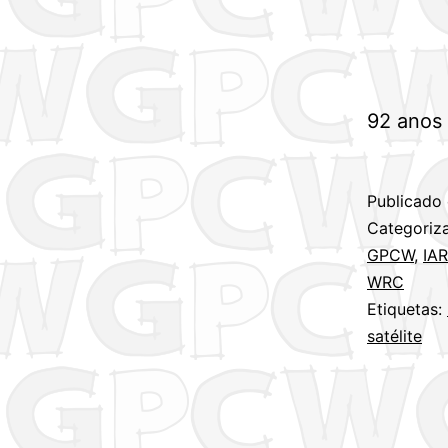
92 anos 
Publicado
Categori
GPCW
,
IA
WRC
Etiquetas:
satélite