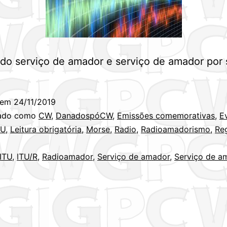
do serviço de amador e serviço de amador por s
 em
24/11/2019
zado como
CW
,
DanadospóCW
,
Emissões comemorativas
,
E
RU
,
Leitura obrigatória
,
Morse
,
Radio
,
Radioamadorismo
,
Re
ITU
,
ITU/R
,
Radioamador
,
Serviço de amador
,
Serviço de a