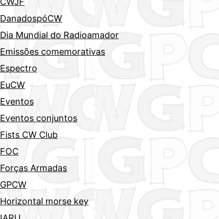
CWJF
DanadospóCW
Dia Mundial do Radioamador
Emissões comemorativas
Espectro
EuCW
Eventos
Eventos conjuntos
Fists CW Club
FOC
Forças Armadas
GPCW
Horizontal morse key
IARU