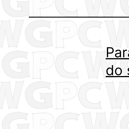
Par
do 